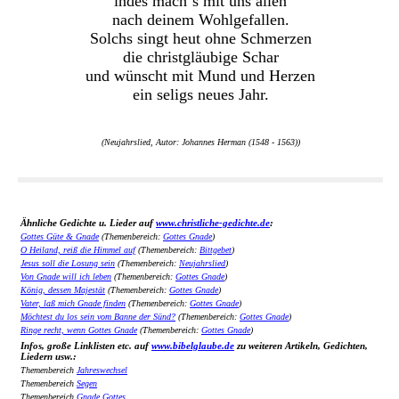
indes mach´s mit uns allen
nach deinem Wohlgefallen.
Solchs singt heut ohne Schmerzen
die christgläubige Schar
und wünscht mit Mund und Herzen
ein seligs neues Jahr.
(Neujahrslied, Autor: Johannes Herman (1548 - 1563))
Ähnliche Gedichte u. Lieder auf
www.christliche-gedichte.de
:
Gottes Güte & Gnade
(Themenbereich:
Gottes Gnade
)
O Heiland, reiß die Himmel auf
(Themenbereich:
Bittgebet
)
Jesus soll die Losung sein
(Themenbereich:
Neujahrslied
)
Von Gnade will ich leben
(Themenbereich:
Gottes Gnade
)
König, dessen Majestät
(Themenbereich:
Gottes Gnade
)
Vater, laß mich Gnade finden
(Themenbereich:
Gottes Gnade
)
Möchtest du los sein vom Banne der Sünd?
(Themenbereich:
Gottes Gnade
)
Ringe recht, wenn Gottes Gnade
(Themenbereich:
Gottes Gnade
)
Infos, große Linklisten etc. auf
www.bibelglaube.de
zu weiteren Artikeln, Gedichten,
Liedern usw.:
Themenbereich
Jahreswechsel
Themenbereich
Segen
Themenbereich
Gnade Gottes