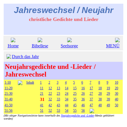
Jahreswechsel / Neujahr
christliche Gedichte und Lieder
Home
Bibellese
Seelsorge
MENÜ
Durch das Jahr
Neujahrsgedichte und -Lieder /
Jahreswechsel
1-10
Inhalt
1
2
3
4
5
6
7
8
9
10
11-20
11
12
13
14
15
16
17
18
19
20
21-30
21
22
23
24
25
26
27
28
29
30
31
31-40
32
33
34
35
36
37
38
39
40
41-50
41
42
43
44
45
46
47
48
49
50
51-56
51
52
53
54
55
56
(Mit obiger Navigationsleiste kann innerhalb des
Neujahrsgediche und -Lieder
-Menüs geblättert
werden)