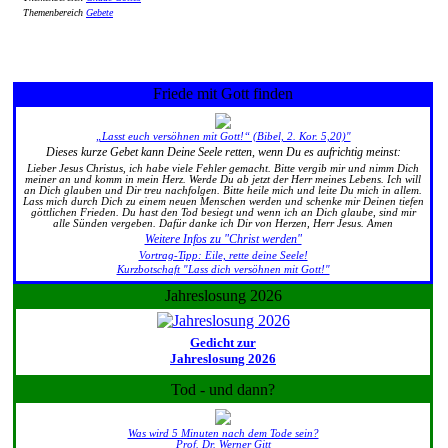
Themenbereich
Gebete
Friede mit Gott finden
„Lasst euch versöhnen mit Gott!“ (Bibel, 2. Kor. 5,20)"
Dieses kurze Gebet kann Deine Seele retten, wenn Du es aufrichtig meinst:
Lieber Jesus Christus, ich habe viele Fehler gemacht. Bitte vergib mir und nimm Dich
meiner an und komm in mein Herz. Werde Du ab jetzt der Herr meines Lebens. Ich will
an Dich glauben und Dir treu nachfolgen. Bitte heile mich und leite Du mich in allem.
Lass mich durch Dich zu einem neuen Menschen werden und schenke mir Deinen tiefen
göttlichen Frieden. Du hast den Tod besiegt und wenn ich an Dich glaube, sind mir
alle Sünden vergeben. Dafür danke ich Dir von Herzen, Herr Jesus. Amen
Weitere Infos zu "Christ werden"
Vortrag-Tipp: Eile, rette deine Seele!
Kurzbotschaft "Lass dich versöhnen mit Gott!"
Jahreslosung 2026
Gedicht zur
Jahreslosung 2026
Tod - und dann?
Was wird 5 Minuten nach dem Tode sein?
Prof. Dr. Werner Gitt