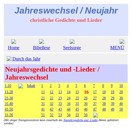
Jahreswechsel / Neujahr
christliche Gedichte und Lieder
Home
Bibellese
Seelsorge
MENÜ
Durch das Jahr
Neujahrsgedichte und -Lieder /
Jahreswechsel
1-10
Inhalt
1
2
3
4
5
6
7
8
9
10
16
11-20
11
12
13
14
15
17
18
19
20
21-30
21
22
23
24
25
26
27
28
29
30
31-40
31
32
33
34
35
36
37
38
39
40
41-50
41
42
43
44
45
46
47
48
49
50
51-56
51
52
53
54
55
56
(Mit obiger Navigationsleiste kann innerhalb des
Neujahrsgediche und -Lieder
-Menüs geblättert
werden)