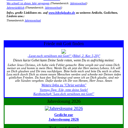
Wie schnell ist dieses Jahr vergangen
(Themenbereich:
Jahreswechsel
)
Jahresrückblick
(Themenbereich:
Jahreswechsel
)
Infos, große Linklisten etc. auf
www.bibelglaube.de
zu weiteren Artikeln, Gedichten,
Liedern usw.:
Themenbereich
Jahreswechsel
Friede mit Gott finden
„Lasst euch versöhnen mit Gott!“ (Bibel, 2. Kor. 5,20)"
Dieses kurze Gebet kann Deine Seele retten, wenn Du es aufrichtig meinst:
Lieber Jesus Christus, ich habe viele Fehler gemacht. Bitte vergib mir und nimm Dich
meiner an und komm in mein Herz. Werde Du ab jetzt der Herr meines Lebens. Ich will
an Dich glauben und Dir treu nachfolgen. Bitte heile mich und leite Du mich in allem.
Lass mich durch Dich zu einem neuen Menschen werden und schenke mir Deinen tiefen
göttlichen Frieden. Du hast den Tod besiegt und wenn ich an Dich glaube, sind mir
alle Sünden vergeben. Dafür danke ich Dir von Herzen, Herr Jesus. Amen
Weitere Infos zu "Christ werden"
Vortrag-Tipp: Eile, rette deine Seele!
Kurzbotschaft "Lass dich versöhnen mit Gott!"
Jahreslosung 2026
Gedicht zur
Jahreslosung 2026