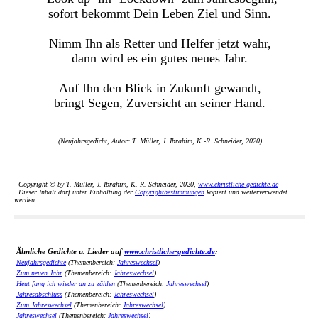
sofort bekommt Dein Leben Ziel und Sinn.
Nimm Ihn als Retter und Helfer jetzt wahr,
dann wird es ein gutes neues Jahr.
Auf Ihn den Blick in Zukunft gewandt,
bringt Segen, Zuversicht an seiner Hand.
(Neujahrsgedicht, Autor: T. Müller, J. Ibrahim, K.-R. Schneider, 2020)
Copyright © by T. Müller, J. Ibrahim, K.-R. Schneider, 2020,
www.christliche-gedichte.de
Dieser Inhalt darf unter Einhaltung der
Copyrightbestimmungen
kopiert und weiterverwendet
werden
Ähnliche Gedichte u. Lieder auf
www.christliche-gedichte.de
:
Neujahrsgedichte
(Themenbereich:
Jahreswechsel
)
Zum neuen Jahr
(Themenbereich:
Jahreswechsel
)
Heut fang ich wieder an zu zählen
(Themenbereich:
Jahreswechsel
)
Jahresabschluss
(Themenbereich:
Jahreswechsel
)
Zum Jahreswechsel
(Themenbereich:
Jahreswechsel
)
Jahreswechsel
(Themenbereich:
Jahreswechsel
)