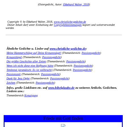
(Ostergedicht, Autor:
Ekkehard Walter, 2018
)
Copyright © by Ekkehard Walter, 2018,
www.christliche-gedichte.de
Dieser Inhalt darf unter Einhaltung der
Copyrightbestimmungen
kopiert und weiterverwendet
werden
Ähnliche Gedichte u. Lieder auf
www.christliche-gedichte.de
:
Meine Hammerschläge auf Deine Kreuzesnägel!
(Themenbereich:
Passionsgedicht
)
Kreuzeshügel
(Themenbereich:
Passionsgedicht
)
Die größte Geschichte aller Zeiten
(Themenbereich:
Passionsgedicht
)
Wenn ich nicht diese eine Hoffnung hätte
(Themenbereich:
Passionsgedicht
)
Tetelestai (aramäisch: Es ist vollbracht)
(Themenbereich:
Passionsgedicht
)
Passionszeit
(Themenbereich:
Passionsgedicht
)
Dank für Jesu Opfer
(Themenbereich:
Passionsgedicht
)
Zeichen
(Themenbereich:
Passionsgedicht
)
Infos, große Linklisten etc. auf
www.bibelglaube.de
zu weiteren Artikeln, Gedichten,
Liedern usw.:
Themenbereich
Kreuzigung
Friede mit Gott finden