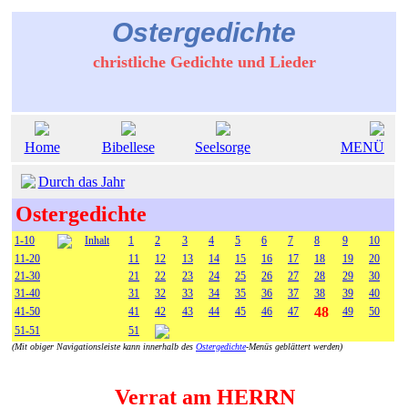
Ostergedichte
christliche Gedichte und Lieder
Home
Bibellese
Seelsorge
MENÜ
Durch das Jahr
Ostergedichte
1-10
Inhalt
1
2
3
4
5
6
7
8
9
10
11-20
11
12
13
14
15
16
17
18
19
20
21-30
21
22
23
24
25
26
27
28
29
30
31-40
31
32
33
34
35
36
37
38
39
40
48
41-50
41
42
43
44
45
46
47
49
50
51-51
51
(Mit obiger Navigationsleiste kann innerhalb des
Ostergedichte
-Menüs geblättert werden)
Verrat am HERRN