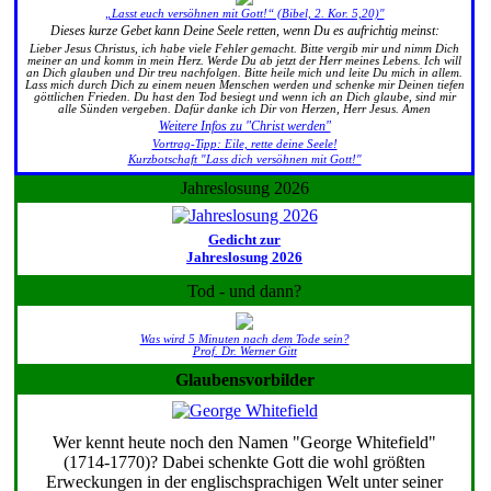
„Lasst euch versöhnen mit Gott!“ (Bibel, 2. Kor. 5,20)"
Dieses kurze Gebet kann Deine Seele retten, wenn Du es aufrichtig meinst:
Lieber Jesus Christus, ich habe viele Fehler gemacht. Bitte vergib mir und nimm Dich
meiner an und komm in mein Herz. Werde Du ab jetzt der Herr meines Lebens. Ich will
an Dich glauben und Dir treu nachfolgen. Bitte heile mich und leite Du mich in allem.
Lass mich durch Dich zu einem neuen Menschen werden und schenke mir Deinen tiefen
göttlichen Frieden. Du hast den Tod besiegt und wenn ich an Dich glaube, sind mir
alle Sünden vergeben. Dafür danke ich Dir von Herzen, Herr Jesus. Amen
Weitere Infos zu "Christ werden"
Vortrag-Tipp: Eile, rette deine Seele!
Kurzbotschaft "Lass dich versöhnen mit Gott!"
Jahreslosung 2026
Gedicht zur
Jahreslosung 2026
Tod - und dann?
Was wird 5 Minuten nach dem Tode sein?
Prof. Dr. Werner Gitt
Glaubensvorbilder
Wer kennt heute noch den Namen "George Whitefield"
(1714-1770)? Dabei schenkte Gott die wohl größten
Erweckungen in der englischsprachigen Welt unter seiner