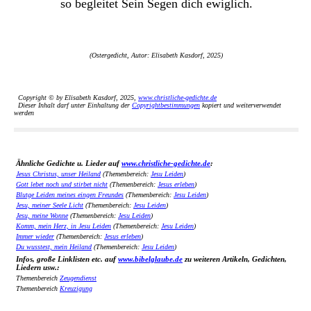
so begleitet Sein Segen dich ewiglich.
(Ostergedicht, Autor: Elisabeth Kasdorf, 2025)
Copyright © by Elisabeth Kasdorf, 2025,
www.christliche-gedichte.de
Dieser Inhalt darf unter Einhaltung der
Copyrightbestimmungen
kopiert und weiterverwendet
werden
Ähnliche Gedichte u. Lieder auf
www.christliche-gedichte.de
:
Jesus Christus, unser Heiland
(Themenbereich:
Jesu Leiden
)
Gott lebet noch und stirbet nicht
(Themenbereich:
Jesus erleben
)
Blutge Leiden meines eingen Freundes
(Themenbereich:
Jesu Leiden
)
Jesu, meiner Seele Licht
(Themenbereich:
Jesu Leiden
)
Jesu, meine Wonne
(Themenbereich:
Jesu Leiden
)
Komm, mein Herz, in Jesu Leiden
(Themenbereich:
Jesu Leiden
)
Immer wieder
(Themenbereich:
Jesus erleben
)
Du wusstest, mein Heiland
(Themenbereich:
Jesu Leiden
)
Infos, große Linklisten etc. auf
www.bibelglaube.de
zu weiteren Artikeln, Gedichten,
Liedern usw.:
Themenbereich
Zeugendienst
Themenbereich
Kreuzigung