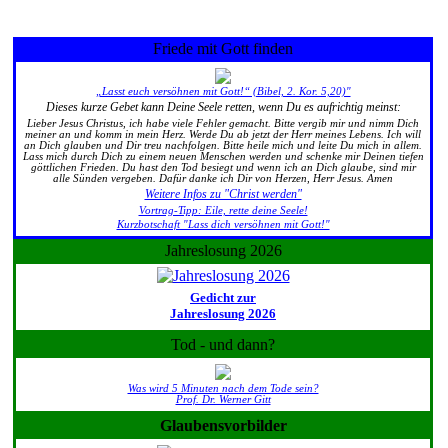
Friede mit Gott finden
„Lasst euch versöhnen mit Gott!“ (Bibel, 2. Kor. 5,20)"
Dieses kurze Gebet kann Deine Seele retten, wenn Du es aufrichtig meinst:
Lieber Jesus Christus, ich habe viele Fehler gemacht. Bitte vergib mir und nimm Dich
meiner an und komm in mein Herz. Werde Du ab jetzt der Herr meines Lebens. Ich will
an Dich glauben und Dir treu nachfolgen. Bitte heile mich und leite Du mich in allem.
Lass mich durch Dich zu einem neuen Menschen werden und schenke mir Deinen tiefen
göttlichen Frieden. Du hast den Tod besiegt und wenn ich an Dich glaube, sind mir
alle Sünden vergeben. Dafür danke ich Dir von Herzen, Herr Jesus. Amen
Weitere Infos zu "Christ werden"
Vortrag-Tipp: Eile, rette deine Seele!
Kurzbotschaft "Lass dich versöhnen mit Gott!"
Jahreslosung 2026
Gedicht zur
Jahreslosung 2026
Tod - und dann?
Was wird 5 Minuten nach dem Tode sein?
Prof. Dr. Werner Gitt
Glaubensvorbilder