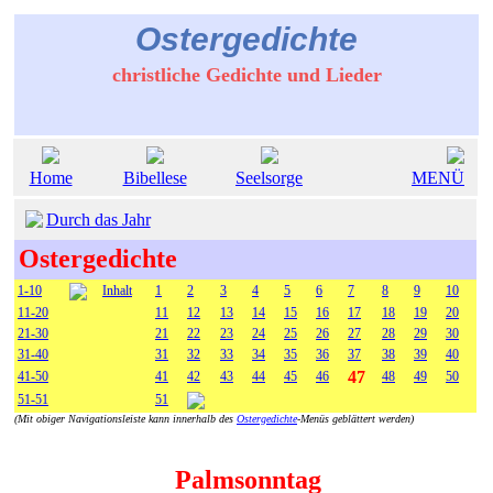
Ostergedichte
christliche Gedichte und Lieder
Home
Bibellese
Seelsorge
MENÜ
Durch das Jahr
Ostergedichte
1-10
Inhalt
1
2
3
4
5
6
7
8
9
10
11-20
11
12
13
14
15
16
17
18
19
20
21-30
21
22
23
24
25
26
27
28
29
30
31-40
31
32
33
34
35
36
37
38
39
40
47
41-50
41
42
43
44
45
46
48
49
50
51-51
51
(Mit obiger Navigationsleiste kann innerhalb des
Ostergedichte
-Menüs geblättert werden)
Palmsonntag