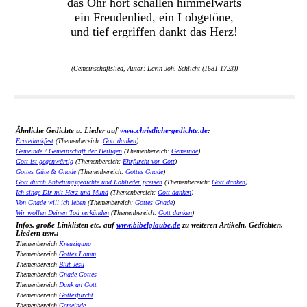
das Ohr hört schallen himmelwärts
ein Freudenlied, ein Lobgetöne,
und tief ergriffen dankt das Herz!
(Gemeinschaftslied, Autor: Levin Joh. Schlicht (1681-1723))
Ähnliche Gedichte u. Lieder auf
www.christliche-gedichte.de
:
Erntedankfest
(Themenbereich:
Gott danken
)
Gemeinde / Gemeinschaft der Heiligen
(Themenbereich:
Gemeinde
)
Gott ist gegenwärtig
(Themenbereich:
Ehrfurcht vor Gott
)
Gottes Güte & Gnade
(Themenbereich:
Gottes Gnade
)
Gott durch Anbetungsgedichte und Loblieder preisen
(Themenbereich:
Gott danken
)
Ich singe Dir mit Herz und Mund
(Themenbereich:
Gott danken
)
Von Gnade will ich leben
(Themenbereich:
Gottes Gnade
)
Wir wollen Deinen Tod verkünden
(Themenbereich:
Gott danken
)
Infos, große Linklisten etc. auf
www.bibelglaube.de
zu weiteren Artikeln, Gedichten,
Liedern usw.:
Themenbereich
Kreuzigung
Themenbereich
Gottes Lamm
Themenbereich
Blut Jesu
Themenbereich
Gnade Gottes
Themenbereich
Dank an Gott
Themenbereich
Gottesfurcht
Themenbereich
Gemeinde