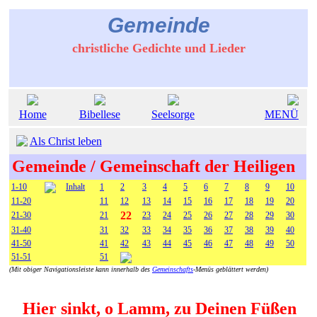
Gemeinde
christliche Gedichte und Lieder
Home
Bibellese
Seelsorge
MENÜ
Als Christ leben
Gemeinde / Gemeinschaft der Heiligen
1-10
Inhalt
1
2
3
4
5
6
7
8
9
10
11-20
11
12
13
14
15
16
17
18
19
20
22
21-30
21
23
24
25
26
27
28
29
30
31-40
31
32
33
34
35
36
37
38
39
40
41-50
41
42
43
44
45
46
47
48
49
50
51-51
51
(Mit obiger Navigationsleiste kann innerhalb des
Gemeinschafts
-Menüs geblättert werden)
Hier sinkt, o Lamm, zu Deinen Füßen