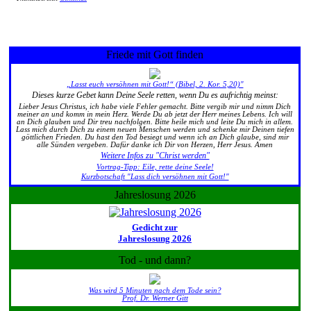
Friede mit Gott finden
„Lasst euch versöhnen mit Gott!“ (Bibel, 2. Kor. 5,20)"
Dieses kurze Gebet kann Deine Seele retten, wenn Du es aufrichtig meinst:
Lieber Jesus Christus, ich habe viele Fehler gemacht. Bitte vergib mir und nimm Dich
meiner an und komm in mein Herz. Werde Du ab jetzt der Herr meines Lebens. Ich will
an Dich glauben und Dir treu nachfolgen. Bitte heile mich und leite Du mich in allem.
Lass mich durch Dich zu einem neuen Menschen werden und schenke mir Deinen tiefen
göttlichen Frieden. Du hast den Tod besiegt und wenn ich an Dich glaube, sind mir
alle Sünden vergeben. Dafür danke ich Dir von Herzen, Herr Jesus. Amen
Weitere Infos zu "Christ werden"
Vortrag-Tipp: Eile, rette deine Seele!
Kurzbotschaft "Lass dich versöhnen mit Gott!"
Jahreslosung 2026
Gedicht zur
Jahreslosung 2026
Tod - und dann?
Was wird 5 Minuten nach dem Tode sein?
Prof. Dr. Werner Gitt