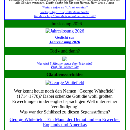
alle Sünden vergeben. Dafür danke ich Dir von Herzen, Herr Jesus. Amen
Weitere Infos zu "Christ werden"
Vortrag-Tipp: Eile, rette deine Seele!
Kurzbotschaft "Lass dich versöhnen mit Gott!"
Jahreslosung 2026
Gedicht zur
Jahreslosung 2026
Tod - und dann?
Was wird 5 Minuten nach dem Tode sein?
Prof. Dr. Werner Gitt
Glaubensvorbilder
Wer kennt heute noch den Namen "George Whitefield"
(1714-1770)? Dabei schenkte Gott die wohl größten
Erweckungen in der englischsprachigen Welt unter seiner
Verkündigung!
Was war der Schlüssel zu diesen Segensströmen?
George Whitefield - Ein Mann der Demut und ein Erwecker
Englands und Amerikas