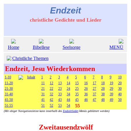
Endzeit
christliche Gedichte und Lieder
Home
Bibellese
Seelsorge
MENÜ
Christliche Themen
Endzeit, Jesu Wiederkommen
1-10
Inhalt
1
2
3
4
5
6
7
8
9
10
11-20
11
12
13
14
15
16
17
18
19
20
21-30
21
22
23
24
25
26
27
28
29
30
31-40
31
32
33
34
35
36
37
38
39
40
41-50
41
42
43
44
45
46
47
48
49
50
55
51-55
51
52
53
54
(Mit obiger Navigationsleiste kann innerhalb des
Endzeitlieder
-Menüs geblättert werden)
Zweitausendzwölf