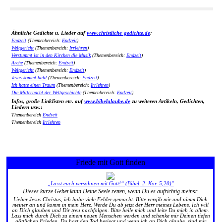
Ähnliche Gedichte u. Lieder auf
www.christliche-gedichte.de
:
Endzeit
(Themenbereich:
Endzeit
)
Weltgericht
(Themenbereich:
Irrlehren
)
Verstummt ist in den Kirchen die Musik
(Themenbereich:
Endzeit
)
Arche
(Themenbereich:
Endzeit
)
Weltgericht
(Themenbereich:
Endzeit
)
Jesus kommt bald
(Themenbereich:
Endzeit
)
Ich hatte einen Traum
(Themenbereich:
Irrlehren
)
Die Mitternacht der Weltgeschichte
(Themenbereich:
Endzeit
)
Infos, große Linklisten etc. auf
www.bibelglaube.de
zu weiteren Artikeln, Gedichten,
Liedern usw.:
Themenbereich
Endzeit
Themenbereich
Irrlehren
Friede mit Gott finden
„Lasst euch versöhnen mit Gott!“ (Bibel, 2. Kor. 5,20)"
Dieses kurze Gebet kann Deine Seele retten, wenn Du es aufrichtig meinst:
Lieber Jesus Christus, ich habe viele Fehler gemacht. Bitte vergib mir und nimm Dich
meiner an und komm in mein Herz. Werde Du ab jetzt der Herr meines Lebens. Ich will
an Dich glauben und Dir treu nachfolgen. Bitte heile mich und leite Du mich in allem.
Lass mich durch Dich zu einem neuen Menschen werden und schenke mir Deinen tiefen
göttlichen Frieden. Du hast den Tod besiegt und wenn ich an Dich glaube, sind mir