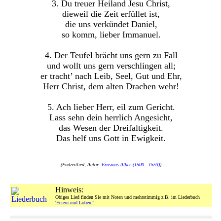
3. Du treuer Heiland Jesu Christ,
dieweil die Zeit erfüllet ist,
die uns verkündet Daniel,
so komm, lieber Immanuel.
4. Der Teufel brächt uns gern zu Fall
und wollt uns gern verschlingen all;
er tracht’ nach Leib, Seel, Gut und Ehr,
Herr Christ, dem alten Drachen wehr!
5. Ach lieber Herr, eil zum Gericht.
Lass sehn dein herrlich Angesicht,
das Wesen der Dreifaltigkeit.
Das helf uns Gott in Ewigkeit.
(Endzeitlied, Autor:
Erasmus Alber (1500 - 1553)
)
Hinweis:
Obiges Lied finden Sie mit Noten und mehrstimmig z.B. im Liederbuch
'Feiern und Loben!'