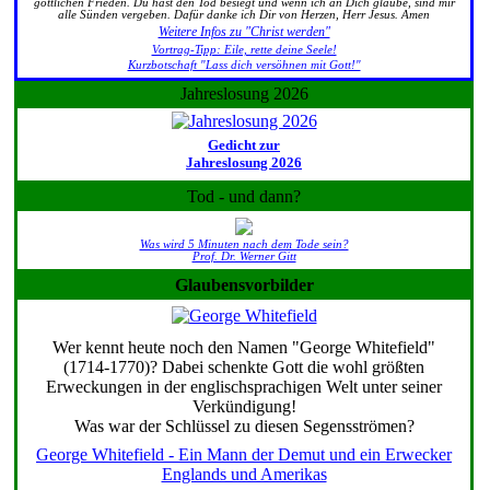
göttlichen Frieden. Du hast den Tod besiegt und wenn ich an Dich glaube, sind mir
alle Sünden vergeben. Dafür danke ich Dir von Herzen, Herr Jesus. Amen
Weitere Infos zu "Christ werden"
Vortrag-Tipp: Eile, rette deine Seele!
Kurzbotschaft "Lass dich versöhnen mit Gott!"
Jahreslosung 2026
Gedicht zur
Jahreslosung 2026
Tod - und dann?
Was wird 5 Minuten nach dem Tode sein?
Prof. Dr. Werner Gitt
Glaubensvorbilder
Wer kennt heute noch den Namen "George Whitefield"
(1714-1770)? Dabei schenkte Gott die wohl größten
Erweckungen in der englischsprachigen Welt unter seiner
Verkündigung!
Was war der Schlüssel zu diesen Segensströmen?
George Whitefield - Ein Mann der Demut und ein Erwecker
Englands und Amerikas