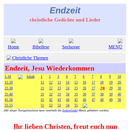
Endzeit
christliche Gedichte und Lieder
Home
Bibellese
Seelsorge
MENÜ
Christliche Themen
Endzeit, Jesu Wiederkommen
1-10
Inhalt
1
2
3
4
5
6
7
8
9
10
11-20
11
12
13
14
15
16
17
18
19
20
28
21-30
21
22
23
24
25
26
27
29
30
31-40
31
32
33
34
35
36
37
38
39
40
41-50
41
42
43
44
45
46
47
48
49
50
51-55
51
52
53
54
55
(Mit obiger Navigationsleiste kann innerhalb des
Endzeitlieder
-Menüs geblättert werden)
Ihr lieben Christen, freut euch nun