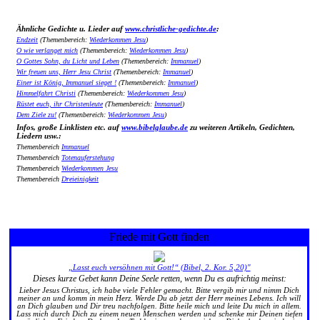
Ähnliche Gedichte u. Lieder auf
www.christliche-gedichte.de
:
Endzeit
(Themenbereich:
Wiederkommen Jesu
)
O wie verlanget mich
(Themenbereich:
Wiederkommen Jesu
)
O Gottes Sohn, du Licht und Leben
(Themenbereich:
Immanuel
)
Wir freuen uns, Herr Jesu Christ
(Themenbereich:
Immanuel
)
Einer ist König, Immanuel sieget !
(Themenbereich:
Immanuel
)
Himmelfahrt Christi
(Themenbereich:
Wiederkommen Jesu
)
Rüstet euch, ihr Christenleute
(Themenbereich:
Immanuel
)
Dem Ziele zu!
(Themenbereich:
Wiederkommen Jesu
)
Infos, große Linklisten etc. auf
www.bibelglaube.de
zu weiteren Artikeln, Gedichten,
Liedern usw.:
Themenbereich
Immanuel
Themenbereich
Totenauferstehung
Themenbereich
Wiederkommen Jesu
Themenbereich
Dreieinigkeit
Friede mit Gott finden
„Lasst euch versöhnen mit Gott!“ (Bibel, 2. Kor. 5,20)"
Dieses kurze Gebet kann Deine Seele retten, wenn Du es aufrichtig meinst:
Lieber Jesus Christus, ich habe viele Fehler gemacht. Bitte vergib mir und nimm Dich
meiner an und komm in mein Herz. Werde Du ab jetzt der Herr meines Lebens. Ich will
an Dich glauben und Dir treu nachfolgen. Bitte heile mich und leite Du mich in allem.
Lass mich durch Dich zu einem neuen Menschen werden und schenke mir Deinen tiefen