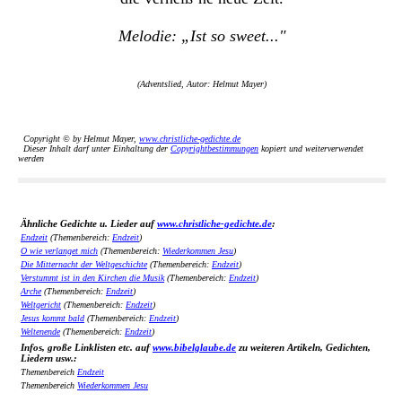
Melodie: „Ist so sweet..."
(Adventslied, Autor: Helmut Mayer)
Copyright © by Helmut Mayer,
www.christliche-gedichte.de
Dieser Inhalt darf unter Einhaltung der
Copyrightbestimmungen
kopiert und weiterverwendet
werden
Ähnliche Gedichte u. Lieder auf
www.christliche-gedichte.de
:
Endzeit
(Themenbereich:
Endzeit
)
O wie verlanget mich
(Themenbereich:
Wiederkommen Jesu
)
Die Mitternacht der Weltgeschichte
(Themenbereich:
Endzeit
)
Verstummt ist in den Kirchen die Musik
(Themenbereich:
Endzeit
)
Arche
(Themenbereich:
Endzeit
)
Weltgericht
(Themenbereich:
Endzeit
)
Jesus kommt bald
(Themenbereich:
Endzeit
)
Weltenende
(Themenbereich:
Endzeit
)
Infos, große Linklisten etc. auf
www.bibelglaube.de
zu weiteren Artikeln, Gedichten,
Liedern usw.:
Themenbereich
Endzeit
Themenbereich
Wiederkommen Jesu