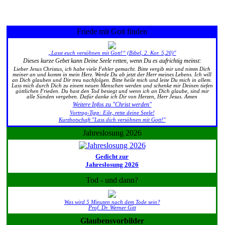
Friede mit Gott finden
„Lasst euch versöhnen mit Gott!“ (Bibel, 2. Kor. 5,20)"
Dieses kurze Gebet kann Deine Seele retten, wenn Du es aufrichtig meinst:
Lieber Jesus Christus, ich habe viele Fehler gemacht. Bitte vergib mir und nimm Dich
meiner an und komm in mein Herz. Werde Du ab jetzt der Herr meines Lebens. Ich will
an Dich glauben und Dir treu nachfolgen. Bitte heile mich und leite Du mich in allem.
Lass mich durch Dich zu einem neuen Menschen werden und schenke mir Deinen tiefen
göttlichen Frieden. Du hast den Tod besiegt und wenn ich an Dich glaube, sind mir
alle Sünden vergeben. Dafür danke ich Dir von Herzen, Herr Jesus. Amen
Weitere Infos zu "Christ werden"
Vortrag-Tipp: Eile, rette deine Seele!
Kurzbotschaft "Lass dich versöhnen mit Gott!"
Jahreslosung 2026
Gedicht zur
Jahreslosung 2026
Tod - und dann?
Was wird 5 Minuten nach dem Tode sein?
Prof. Dr. Werner Gitt
Glaubensvorbilder