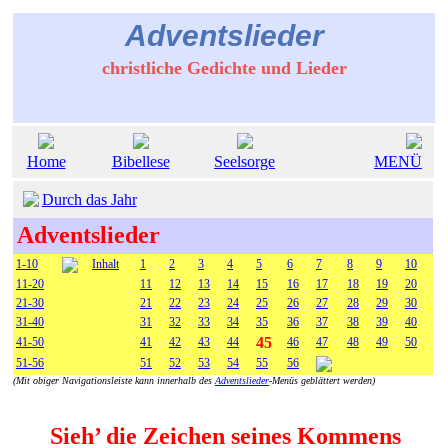
Adventslieder
christliche Gedichte und Lieder
Home
Bibellese
Seelsorge
MENÜ
Durch das Jahr
Adventslieder
1-10
Inhalt
1
2
3
4
5
6
7
8
9
10
11-20
11
12
13
14
15
16
17
18
19
20
21-30
21
22
23
24
25
26
27
28
29
30
31-40
31
32
33
34
35
36
37
38
39
40
45
41-50
41
42
43
44
46
47
48
49
50
51-56
51
52
53
54
55
56
(Mit obiger Navigationsleiste kann innerhalb des
Adventslieder
-Menüs geblättert werden)
Sieh’ die Zeichen seines Kommens