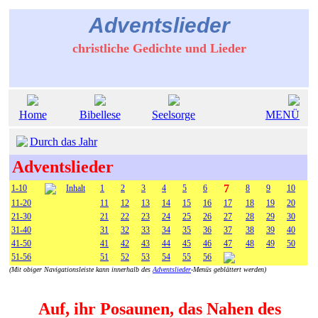
Adventslieder
christliche Gedichte und Lieder
Home
Bibellese
Seelsorge
MENÜ
Durch das Jahr
Adventslieder
7
1-10
Inhalt
1
2
3
4
5
6
8
9
10
11-20
11
12
13
14
15
16
17
18
19
20
21-30
21
22
23
24
25
26
27
28
29
30
31-40
31
32
33
34
35
36
37
38
39
40
41-50
41
42
43
44
45
46
47
48
49
50
51-56
51
52
53
54
55
56
(Mit obiger Navigationsleiste kann innerhalb des
Adventslieder
-Menüs geblättert werden)
Auf, ihr Posaunen, das Nahen des