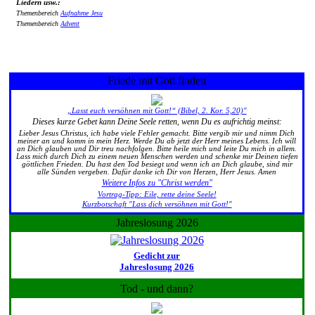
Liedern usw.:
Themenbereich
Aufnahme Jesu
Themenbereich
Advent
Friede mit Gott finden
„Lasst euch versöhnen mit Gott!“ (Bibel, 2. Kor. 5,20)"
Dieses kurze Gebet kann Deine Seele retten, wenn Du es aufrichtig meinst:
Lieber Jesus Christus, ich habe viele Fehler gemacht. Bitte vergib mir und nimm Dich
meiner an und komm in mein Herz. Werde Du ab jetzt der Herr meines Lebens. Ich will
an Dich glauben und Dir treu nachfolgen. Bitte heile mich und leite Du mich in allem.
Lass mich durch Dich zu einem neuen Menschen werden und schenke mir Deinen tiefen
göttlichen Frieden. Du hast den Tod besiegt und wenn ich an Dich glaube, sind mir
alle Sünden vergeben. Dafür danke ich Dir von Herzen, Herr Jesus. Amen
Weitere Infos zu "Christ werden"
Vortrag-Tipp: Eile, rette deine Seele!
Kurzbotschaft "Lass dich versöhnen mit Gott!"
Jahreslosung 2026
Gedicht zur
Jahreslosung 2026
Tod - und dann?