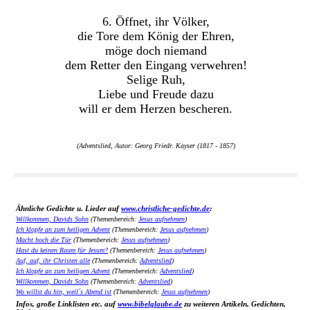
6. Öffnet, ihr Völker,
die Tore dem König der Ehren,
möge doch niemand
dem Retter den Eingang verwehren!
Selige Ruh,
Liebe und Freude dazu
will er dem Herzen bescheren.
(Adventslied, Autor: Georg Friedr. Kayser (1817 - 1857)
Ähnliche Gedichte u. Lieder auf
www.christliche-gedichte.de
:
Willkommen, Davids Sohn
(Themenbereich:
Jesus aufnehmen
)
Ich klopfe an zum heiligen Advent
(Themenbereich:
Jesus aufnehmen
)
Macht hoch die Tür
(Themenbereich:
Jesus aufnehmen
)
Hast du keinen Raum für Jesum?
(Themenbereich:
Jesus aufnehmen
)
Auf, auf, ihr Christen alle
(Themenbereich:
Adventslied
)
Ich klopfe an zum heiligen Advent
(Themenbereich:
Adventslied
)
Willkommen, Davids Sohn
(Themenbereich:
Adventslied
)
Wo willst du hin, weil´s Abend ist
(Themenbereich:
Jesus aufnehmen
)
Infos, große Linklisten etc. auf
www.bibelglaube.de
zu weiteren Artikeln, Gedichten,