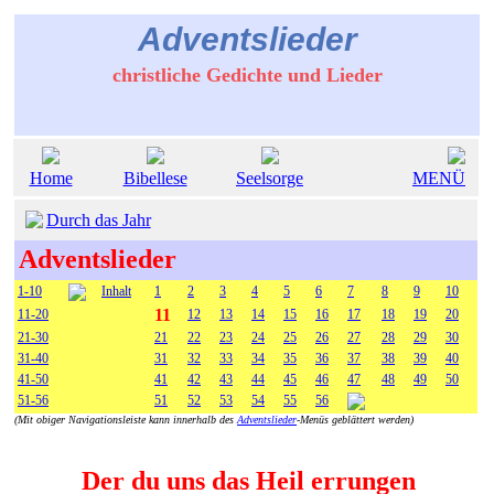
Adventslieder
christliche Gedichte und Lieder
Home
Bibellese
Seelsorge
MENÜ
Durch das Jahr
Adventslieder
1-10
Inhalt
1
2
3
4
5
6
7
8
9
10
11
11-20
12
13
14
15
16
17
18
19
20
21-30
21
22
23
24
25
26
27
28
29
30
31-40
31
32
33
34
35
36
37
38
39
40
41-50
41
42
43
44
45
46
47
48
49
50
51-56
51
52
53
54
55
56
(Mit obiger Navigationsleiste kann innerhalb des
Adventslieder
-Menüs geblättert werden)
Der du uns das Heil errungen