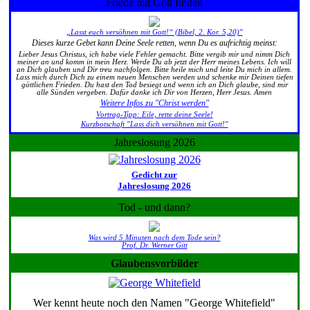
Friede mit Gott finden
„Lasst euch versöhnen mit Gott!“ (Bibel, 2. Kor. 5,20)"
Dieses kurze Gebet kann Deine Seele retten, wenn Du es aufrichtig meinst:
Lieber Jesus Christus, ich habe viele Fehler gemacht. Bitte vergib mir und nimm Dich
meiner an und komm in mein Herz. Werde Du ab jetzt der Herr meines Lebens. Ich will
an Dich glauben und Dir treu nachfolgen. Bitte heile mich und leite Du mich in allem.
Lass mich durch Dich zu einem neuen Menschen werden und schenke mir Deinen tiefen
göttlichen Frieden. Du hast den Tod besiegt und wenn ich an Dich glaube, sind mir
alle Sünden vergeben. Dafür danke ich Dir von Herzen, Herr Jesus. Amen
Weitere Infos zu "Christ werden"
Vortrag-Tipp: Eile, rette deine Seele!
Kurzbotschaft "Lass dich versöhnen mit Gott!"
Jahreslosung 2026
Gedicht zur
Jahreslosung 2026
Tod - und dann?
Was wird 5 Minuten nach dem Tode sein?
Prof. Dr. Werner Gitt
Glaubensvorbilder
Wer kennt heute noch den Namen "George Whitefield"