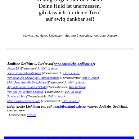
Deine Huld ist unermessen,
gib dass ich für deine Treu´
auf ewig dankbar sei!
(Adventslied, Autor: Unbekannt - Aus dem Liederschatz von Albert Knapp)
Ähnliche Gedichte u. Lieder auf
www.christliche-gedichte.de
:
Jesaja 53
(Themenbereich:
Heil in Jesus
)
Jesus ist der schönste Nam
(Themenbereich:
Heil in Jesus
)
Wer Jesus am Kreuze im Glauben erblickt
(Themenbereich:
Heil in Jesus
)
Mein Jesu, dem die Seraphinen
(Themenbereich:
Heil in Jesus
)
Auf Sich nahm Er unsre Schuld
(Themenbereich:
Heil in Jesus
)
Wer bin ich, o Herr Zebaoth
(Themenbereich:
Heil in Jesus
)
So wie ich bin
(Themenbereich:
Heil in Jesus
)
Mein Leben war einst leer
(Themenbereich:
Heil in Jesus
)
Infos, große Linklisten etc. auf
www.bibelglaube.de
zu weiteren Artikeln, Gedichten,
Liedern usw.:
Themenbereich
Erlöser