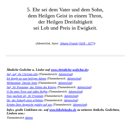
5. Ehr sei dem Vater und dem Sohn,
dem Heilgen Geist in einem Thron,
der Heilgen Dreifaltigkeit
sei Lob und Preis in Ewigkeit.
(Adventslied, Autor:
Johann Franck (1618 - 1677)
)
Ähnliche Gedichte u. Lieder auf
www.christliche-gedichte.de
:
Auf, auf, ihr Christen alle
(Themenbereich:
Adventslied
)
Ich klopfe an zum heiligen Advent
(Themenbereich:
Adventslied
)
Willkommen, Davids Sohn
(Themenbereich:
Adventslied
)
Auf, ihr Posaunen, das Nahen des Königs
(Themenbereich:
Adventslied
)
O Du mein Trost und süßes Hoffen
(Themenbereich:
Adventslied
)
Nun jauchzet all, ihr Frommen
(Themenbereich:
Adventslied
)
Du, des Zukunft einst erflehten
(Themenbereich:
Adventslied
)
Erhebe Dein Angesicht gnädig auf uns
(Themenbereich:
Adventslied
)
Infos, große Linklisten etc. auf
www.bibelglaube.de
zu weiteren Artikeln, Gedichten,
Liedern usw.:
Themenbereich
Advent