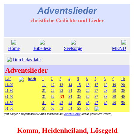
Adventslieder
christliche Gedichte und Lieder
Home
Bibellese
Seelsorge
MENÜ
Durch das Jahr
Adventslieder
1-10
Inhalt
1
2
3
4
5
6
7
8
9
10
11-20
11
12
13
14
15
16
17
18
19
20
21-30
21
22
23
24
25
26
27
28
29
30
33
31-40
31
32
34
35
36
37
38
39
40
41-50
41
42
43
44
45
46
47
48
49
50
51-56
51
52
53
54
55
56
(Mit obiger Navigationsleiste kann innerhalb des
Adventslieder
-Menüs geblättert werden)
Komm, Heidenheiland, Lösegeld