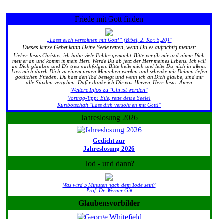
Friede mit Gott finden
„Lasst euch versöhnen mit Gott!“ (Bibel, 2. Kor. 5,20)"
Dieses kurze Gebet kann Deine Seele retten, wenn Du es aufrichtig meinst:
Lieber Jesus Christus, ich habe viele Fehler gemacht. Bitte vergib mir und nimm Dich
meiner an und komm in mein Herz. Werde Du ab jetzt der Herr meines Lebens. Ich will
an Dich glauben und Dir treu nachfolgen. Bitte heile mich und leite Du mich in allem.
Lass mich durch Dich zu einem neuen Menschen werden und schenke mir Deinen tiefen
göttlichen Frieden. Du hast den Tod besiegt und wenn ich an Dich glaube, sind mir
alle Sünden vergeben. Dafür danke ich Dir von Herzen, Herr Jesus. Amen
Weitere Infos zu "Christ werden"
Vortrag-Tipp: Eile, rette deine Seele!
Kurzbotschaft "Lass dich versöhnen mit Gott!"
Jahreslosung 2026
Gedicht zur
Jahreslosung 2026
Tod - und dann?
Was wird 5 Minuten nach dem Tode sein?
Prof. Dr. Werner Gitt
Glaubensvorbilder