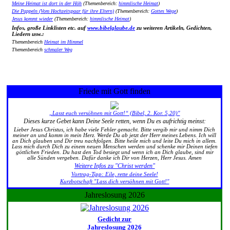
Meine Heimat ist dort in der Höh
(Themenbereich:
himmlische Heimat
)
Die Pappeln (Vom Hochzeitspaar für ihre Eltern)
(Themenbereich:
Gottes Wege
)
Jesus kommt wieder
(Themenbereich:
himmlische Heimat
)
Infos, große Linklisten etc. auf
www.bibelglaube.de
zu weiteren Artikeln, Gedichten,
Liedern usw.:
Themenbereich
Heimat im Himmel
Themenbereich
schmaler Weg
Friede mit Gott finden
„Lasst euch versöhnen mit Gott!“ (Bibel, 2. Kor. 5,20)"
Dieses kurze Gebet kann Deine Seele retten, wenn Du es aufrichtig meinst:
Lieber Jesus Christus, ich habe viele Fehler gemacht. Bitte vergib mir und nimm Dich
meiner an und komm in mein Herz. Werde Du ab jetzt der Herr meines Lebens. Ich will
an Dich glauben und Dir treu nachfolgen. Bitte heile mich und leite Du mich in allem.
Lass mich durch Dich zu einem neuen Menschen werden und schenke mir Deinen tiefen
göttlichen Frieden. Du hast den Tod besiegt und wenn ich an Dich glaube, sind mir
alle Sünden vergeben. Dafür danke ich Dir von Herzen, Herr Jesus. Amen
Weitere Infos zu "Christ werden"
Vortrag-Tipp: Eile, rette deine Seele!
Kurzbotschaft "Lass dich versöhnen mit Gott!"
Jahreslosung 2026
Gedicht zur
Jahreslosung 2026