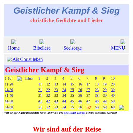
Geistlicher Kampf & Sieg
christliche Gedichte und Lieder
Home
Bibellese
Seelsorge
MENÜ
Als Christ leben
Geistlicher Kampf & Sieg
1-10
Inhalt
1
2
3
4
5
6
7
8
9
10
11-20
11
12
13
14
15
16
17
18
19
20
21-30
21
22
23
24
25
26
27
28
29
30
31-40
31
32
33
34
35
36
37
38
39
40
41-50
41
42
43
44
45
46
47
48
49
50
57
51-60
51
52
53
54
55
56
58
59
60
(Mit obiger Navigationsleiste kann innerhalb des
geistlicher Kampf
-Menüs geblättert werden)
Wir sind auf der Reise