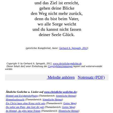
und das Ziel ist erreicht,
gehen deine Blicke
den Weg nicht mehr zurück,
denn du bist beim Vater,
wo alle Sorge weicht
und du kannst nicht fassen
deiner Seele Glück.
(geistliches Kampfeslied, Autor:
Gerhard A. Spingath, 2012
)
Copyright © by Gerhard A. Spingath, 2012,
www.christliche-gedichte.de
Dieser Inhalt darf unter Einhaltung der
Copyrightbestimmungen
kopiert und weiterverwendet
werden
Melodie anhören
Notensatz (PDF)
Ähnliche Gedichte u. Lieder auf
www.christliche-gedichte.de
:
Himmel und Ewigkeitshoffnung
(Themenbereich:
himmlische Heimat
)
Himmelssehnsucht
(Themenbereich:
himmlische Heimat
)
Ein Christ kann ohne Kreuz nicht sein
(Themenbereich:
Gottes Wege
)
Du stehst am Platz, den Gott dir gab
(Themenbereich:
Gottes Wege
)
Im Himmel, da gibts keine Tränen
(Themenbereich:
Himmlische Heimat
)