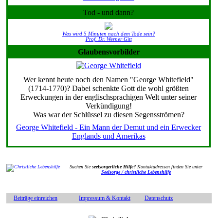
Tod - und dann?
Was wird 5 Minuten nach dem Tode sein?
Prof. Dr. Werner Gitt
Glaubensvorbilder
Wer kennt heute noch den Namen "George Whitefield"
(1714-1770)? Dabei schenkte Gott die wohl größten
Erweckungen in der englischsprachigen Welt unter seiner
Verkündigung!
Was war der Schlüssel zu diesen Segensströmen?
George Whitefield - Ein Mann der Demut und ein Erwecker
Englands und Amerikas
Suchen Sie
seelsorgerliche Hilfe
? Kontaktadressen finden Sie unter
Seelsorge / christliche Lebenshilfe
Beiträge einreichen
Impressum & Kontakt
Datenschutz