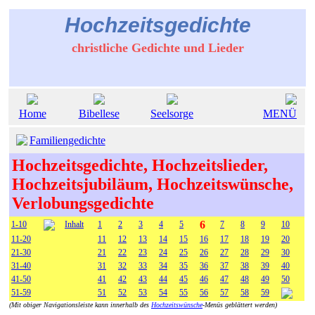
Hochzeitsgedichte
christliche Gedichte und Lieder
Home
Bibellese
Seelsorge
MENÜ
Familiengedichte
Hochzeitsgedichte, Hochzeitslieder,
Hochzeitsjubiläum, Hochzeitswünsche,
Verlobungsgedichte
6
1-10
Inhalt
1
2
3
4
5
7
8
9
10
11-20
11
12
13
14
15
16
17
18
19
20
21-30
21
22
23
24
25
26
27
28
29
30
31-40
31
32
33
34
35
36
37
38
39
40
41-50
41
42
43
44
45
46
47
48
49
50
51-59
51
52
53
54
55
56
57
58
59
(Mit obiger Navigationsleiste kann innerhalb des
Hochzeitswünsche
-Menüs geblättert werden)