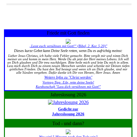
Friede mit Gott finden
„Lasst euch versöhnen mit Gott!“ (Bibel, 2. Kor. 5,20)"
Dieses kurze Gebet kann Deine Seele retten, wenn Du es aufrichtig meinst:
Lieber Jesus Christus, ich habe viele Fehler gemacht. Bitte vergib mir und nimm Dich
meiner an und komm in mein Herz. Werde Du ab jetzt der Herr meines Lebens. Ich will
an Dich glauben und Dir treu nachfolgen. Bitte heile mich und leite Du mich in allem.
Lass mich durch Dich zu einem neuen Menschen werden und schenke mir Deinen tiefen
göttlichen Frieden. Du hast den Tod besiegt und wenn ich an Dich glaube, sind mir
alle Sünden vergeben. Dafür danke ich Dir von Herzen, Herr Jesus. Amen
Weitere Infos zu "Christ werden"
Vortrag-Tipp: Eile, rette deine Seele!
Kurzbotschaft "Lass dich versöhnen mit Gott!"
Jahreslosung 2026
Gedicht zur
Jahreslosung 2026
Tod - und dann?
Was wird 5 Minuten nach dem Tode sein?