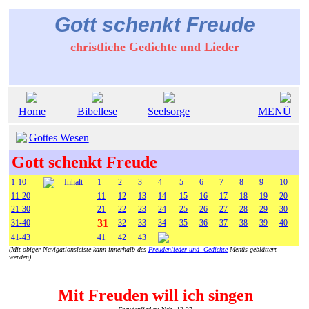
Gott schenkt Freude
christliche Gedichte und Lieder
Home
Bibellese
Seelsorge
MENÜ
Gottes Wesen
Gott schenkt Freude
1-10
Inhalt
1
2
3
4
5
6
7
8
9
10
11-20
11
12
13
14
15
16
17
18
19
20
21-30
21
22
23
24
25
26
27
28
29
30
31
31-40
32
33
34
35
36
37
38
39
40
41-43
41
42
43
(Mit obiger Navigationsleiste kann innerhalb des
Freudenlieder und -Gedichte
-Menüs geblättert
werden)
Mit Freuden will ich singen