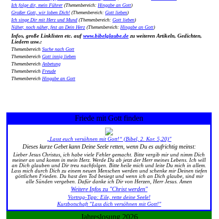
Ich folge dir, mein Führer
(Themenbereich:
Hingabe an Gott
)
Großer Gott, wir loben Dich!
(Themenbereich:
Gott lieben
)
Ich singe Dir mit Herz und Mund
(Themenbereich:
Gott lieben
)
Näher, noch näher, fest an Dein Herz
(Themenbereich:
Hingabe an Gott
)
Infos, große Linklisten etc. auf
www.bibelglaube.de
zu weiteren Artikeln, Gedichten,
Liedern usw.:
Themenbereich
Suche nach Gott
Themenbereich
Gott innig lieben
Themenbereich
Anbetung
Themenbereich
Freude
Themenbereich
Hingabe an Gott
Friede mit Gott finden
„Lasst euch versöhnen mit Gott!“ (Bibel, 2. Kor. 5,20)"
Dieses kurze Gebet kann Deine Seele retten, wenn Du es aufrichtig meinst:
Lieber Jesus Christus, ich habe viele Fehler gemacht. Bitte vergib mir und nimm Dich
meiner an und komm in mein Herz. Werde Du ab jetzt der Herr meines Lebens. Ich will
an Dich glauben und Dir treu nachfolgen. Bitte heile mich und leite Du mich in allem.
Lass mich durch Dich zu einem neuen Menschen werden und schenke mir Deinen tiefen
göttlichen Frieden. Du hast den Tod besiegt und wenn ich an Dich glaube, sind mir
alle Sünden vergeben. Dafür danke ich Dir von Herzen, Herr Jesus. Amen
Weitere Infos zu "Christ werden"
Vortrag-Tipp: Eile, rette deine Seele!
Kurzbotschaft "Lass dich versöhnen mit Gott!"
Jahreslosung 2026