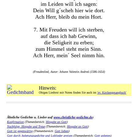
im Leiden will ich sagen:
Dein Will g´scheh hier wie dort.
Ach Herr, bleib du mein Hort.
7. Mit Freuden will ich sterben,
auf dass ich hab Gewinn,
die Seligkeit zu erben;
zum Himmel steht mein Sinn.
Ach Herr, mein´ Seel nimm hin.
(Freudenlied, Autor: Johann Valentin Andreä (1586-1654)
Hinweis:
Obigen Liedtext mit Noten finden Sie auch im
'ev. Kirchengesangbuch'
Ähnliche Gedichte u. Lieder auf
www.christliche-gedichte.de
:
Konfirmation
(Themenbereich:
Hingabe an Gott
)
Nachfolge, Hingabe und Treue
(Themenbereich:
Hingabe an Gott
)
Gott ist gegenwärtig
(Themenbereich:
Gott lieben
)
Gott durch Anbetungsgedichte und Loblieder preisen
(Themenbereich:
Gott anbeten
)