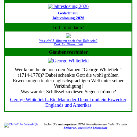
Gedicht zur
Jahreslosung 2026
Tod - und dann?
Was wird 5 Minuten nach dem Tode sein?
Prof. Dr. Werner Gitt
Glaubensvorbilder
Wer kennt heute noch den Namen "George Whitefield"
(1714-1770)? Dabei schenkte Gott die wohl größten
Erweckungen in der englischsprachigen Welt unter seiner
Verkündigung!
Was war der Schlüssel zu diesen Segensströmen?
George Whitefield - Ein Mann der Demut und ein Erwecker
Englands und Amerikas
Suchen Sie
seelsorgerliche Hilfe
? Kontaktadressen finden Sie unter
Seelsorge / christliche Lebenshilfe