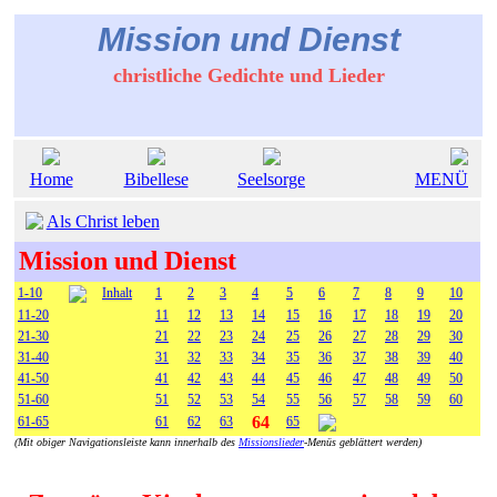
Mission und Dienst
christliche Gedichte und Lieder
Home
Bibellese
Seelsorge
MENÜ
Als Christ leben
Mission und Dienst
1-10
Inhalt
1
2
3
4
5
6
7
8
9
10
11-20
11
12
13
14
15
16
17
18
19
20
21-30
21
22
23
24
25
26
27
28
29
30
31-40
31
32
33
34
35
36
37
38
39
40
41-50
41
42
43
44
45
46
47
48
49
50
51-60
51
52
53
54
55
56
57
58
59
60
64
61-65
61
62
63
65
(Mit obiger Navigationsleiste kann innerhalb des
Missionslieder
-Menüs geblättert werden)