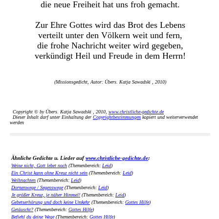
die neue Freiheit hat uns froh gemacht.
Zur Ehre Gottes wird das Brot des Lebens
verteilt unter den Völkern weit und fern,
die frohe Nachricht weiter wird gegeben,
verkündigt Heil und Freude in dem Herrn!
(Missionsgedicht, Autor: Übers. Katja Sawadski , 2010)
Copyright © by Übers. Katja Sawadski , 2010,
www.christliche-gedichte.de
Dieser Inhalt darf unter Einhaltung der
Copyrightbestimmungen
kopiert und weiterverwendet
werden
Ähnliche Gedichte u. Lieder auf
www.christliche-gedichte.de
:
Weine nicht, Gott lebet noch
(Themenbereich:
Leid
)
Ein Christ kann ohne Kreuz nicht sein
(Themenbereich:
Leid
)
Weihnachten
(Themenbereich:
Leid
)
Dornenwege / Segenswege
(Themenbereich:
Leid
)
Je größer Kreuz, je näher Himmel!
(Themenbereich:
Leid
)
Gebetserhörung und doch keine Umkehr
(Themenbereich:
Gottes Hilfe
)
Getäuscht?
(Themenbereich:
Gottes Hilfe
)
Befiehl du deine Wege
(Themenbereich:
Gottes Hilfe
)