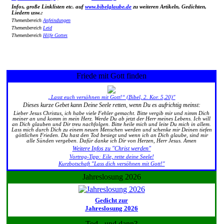
Infos, große Linklisten etc. auf
www.bibelglaube.de
zu weiteren Artikeln, Gedichten,
Liedern usw.:
Themenbereich
Anfeindungen
Themenbereich
Leid
Themenbereich
Hilfe Gottes
Friede mit Gott finden
„Lasst euch versöhnen mit Gott!“ (Bibel, 2. Kor. 5,20)"
Dieses kurze Gebet kann Deine Seele retten, wenn Du es aufrichtig meinst:
Lieber Jesus Christus, ich habe viele Fehler gemacht. Bitte vergib mir und nimm Dich
meiner an und komm in mein Herz. Werde Du ab jetzt der Herr meines Lebens. Ich will
an Dich glauben und Dir treu nachfolgen. Bitte heile mich und leite Du mich in allem.
Lass mich durch Dich zu einem neuen Menschen werden und schenke mir Deinen tiefen
göttlichen Frieden. Du hast den Tod besiegt und wenn ich an Dich glaube, sind mir
alle Sünden vergeben. Dafür danke ich Dir von Herzen, Herr Jesus. Amen
Weitere Infos zu "Christ werden"
Vortrag-Tipp: Eile, rette deine Seele!
Kurzbotschaft "Lass dich versöhnen mit Gott!"
Jahreslosung 2026
Gedicht zur
Jahreslosung 2026
Tod - und dann?