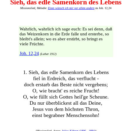
Sieh, das edle Samenkorn des Lebens
Missionslied, Melodie:
Eines wünsch ich mir vor allem andern
zu Joh. 12,24
Wahrlich, wahrlich ich sage euch: Es sei denn, daß
das Weizenkorn in die Erde falle und ersterbe, so
bleibt's allein; wo es aber erstirbt, so bringt es
viele Früchte.
Joh. 12,24
(Luther 1912)
1. Sieh, das edle Samenkorn des Lebens
fiel in Erdreich, das verflucht -
doch erstarb das Beste nicht vergebens;
O, wie bracht' es reiche Frucht!
O, wie füllt sich Gottes heil'ge Scheune.
Du nur überblickest all das Deine,
Jesus von dem höchsten Thron,
einst begrabner Menschensohn!
(Missionslied, Autor:
Julius Köbner (1806 - 1884)
)