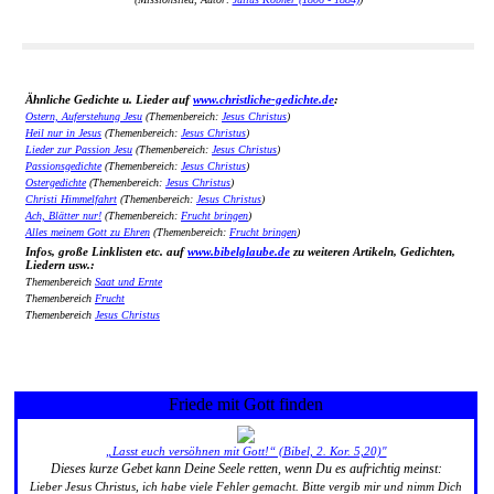
Ähnliche Gedichte u. Lieder auf
www.christliche-gedichte.de
:
Ostern, Auferstehung Jesu
(Themenbereich:
Jesus Christus
)
Heil nur in Jesus
(Themenbereich:
Jesus Christus
)
Lieder zur Passion Jesu
(Themenbereich:
Jesus Christus
)
Passionsgedichte
(Themenbereich:
Jesus Christus
)
Ostergedichte
(Themenbereich:
Jesus Christus
)
Christi Himmelfahrt
(Themenbereich:
Jesus Christus
)
Ach, Blätter nur!
(Themenbereich:
Frucht bringen
)
Alles meinem Gott zu Ehren
(Themenbereich:
Frucht bringen
)
Infos, große Linklisten etc. auf
www.bibelglaube.de
zu weiteren Artikeln, Gedichten,
Liedern usw.:
Themenbereich
Saat und Ernte
Themenbereich
Frucht
Themenbereich
Jesus Christus
Friede mit Gott finden
„Lasst euch versöhnen mit Gott!“ (Bibel, 2. Kor. 5,20)"
Dieses kurze Gebet kann Deine Seele retten, wenn Du es aufrichtig meinst:
Lieber Jesus Christus, ich habe viele Fehler gemacht. Bitte vergib mir und nimm Dich