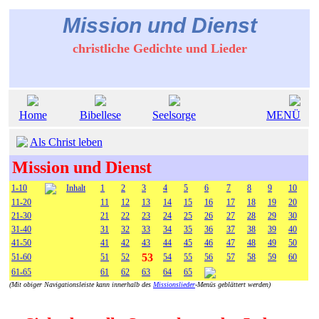
Mission und Dienst
christliche Gedichte und Lieder
Home
Bibellese
Seelsorge
MENÜ
Als Christ leben
Mission und Dienst
1-10
Inhalt
1
2
3
4
5
6
7
8
9
10
11-20
11
12
13
14
15
16
17
18
19
20
21-30
21
22
23
24
25
26
27
28
29
30
31-40
31
32
33
34
35
36
37
38
39
40
41-50
41
42
43
44
45
46
47
48
49
50
53
51-60
51
52
54
55
56
57
58
59
60
61-65
61
62
63
64
65
(Mit obiger Navigationsleiste kann innerhalb des
Missionslieder
-Menüs geblättert werden)