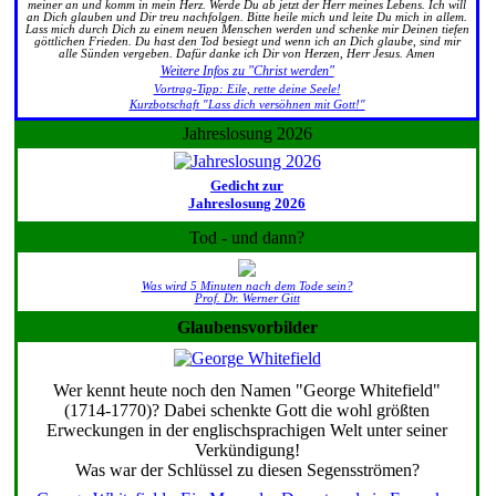
meiner an und komm in mein Herz. Werde Du ab jetzt der Herr meines Lebens. Ich will
an Dich glauben und Dir treu nachfolgen. Bitte heile mich und leite Du mich in allem.
Lass mich durch Dich zu einem neuen Menschen werden und schenke mir Deinen tiefen
göttlichen Frieden. Du hast den Tod besiegt und wenn ich an Dich glaube, sind mir
alle Sünden vergeben. Dafür danke ich Dir von Herzen, Herr Jesus. Amen
Weitere Infos zu "Christ werden"
Vortrag-Tipp: Eile, rette deine Seele!
Kurzbotschaft "Lass dich versöhnen mit Gott!"
Jahreslosung 2026
Gedicht zur
Jahreslosung 2026
Tod - und dann?
Was wird 5 Minuten nach dem Tode sein?
Prof. Dr. Werner Gitt
Glaubensvorbilder
Wer kennt heute noch den Namen "George Whitefield"
(1714-1770)? Dabei schenkte Gott die wohl größten
Erweckungen in der englischsprachigen Welt unter seiner
Verkündigung!
Was war der Schlüssel zu diesen Segensströmen?