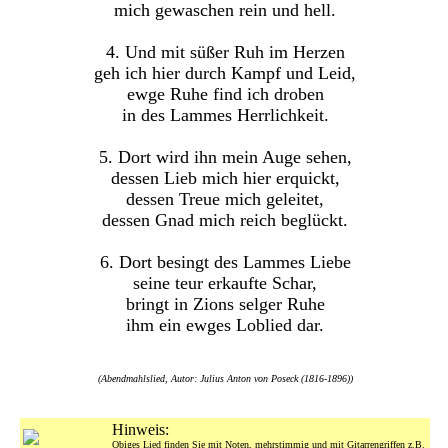
mich gewaschen rein und hell.
4. Und mit süßer Ruh im Herzen
geh ich hier durch Kampf und Leid,
ewge Ruhe find ich droben
in des Lammes Herrlichkeit.
5. Dort wird ihn mein Auge sehen,
dessen Lieb mich hier erquickt,
dessen Treue mich geleitet,
dessen Gnad mich reich beglückt.
6. Dort besingt des Lammes Liebe
seine teur erkaufte Schar,
bringt in Zions selger Ruhe
ihm ein ewges Loblied dar.
(Abendmahlslied, Autor: Julius Anton von Poseck (1816-1896))
Hinweis:
Obiges Lied finden Sie mit Noten, mehrstimmig und mit Gitarrengriffen z.B.