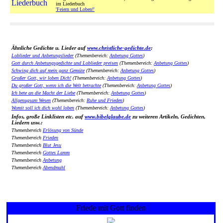
im Liederbuch
'Feiern und Loben!'
Ähnliche Gedichte u. Lieder auf
www.christliche-gedichte.de
:
Loblieder und Anbetungslieder
(Themenbereich:
Anbetung Gottes
)
Gott durch Anbetungsgedichte und Loblieder preisen
(Themenbereich:
Anbetung Gottes
)
Schwing dich auf mein ganz Gemüte
(Themenbereich:
Anbetung Gottes
)
Großer Gott, wir loben Dich!
(Themenbereich:
Anbetung Gottes
)
Du großer Gott, wenn ich die Welt betrachte
(Themenbereich:
Anbetung Gottes
)
Ich bete an die Macht der Liebe
(Themenbereich:
Anbetung Gottes
)
Allgenugsam Wesen
(Themenbereich:
Ruhe und Frieden
)
Womit soll ich dich wohl loben
(Themenbereich:
Anbetung Gottes
)
Infos, große Linklisten etc. auf
www.bibelglaube.de
zu weiteren Artikeln, Gedichten,
Liedern usw.:
Themenbereich
Erlösung von Sünde
Themenbereich
Frieden
Themenbereich
Blut Jesu
Themenbereich
Gottes Lamm
Themenbereich
Anbetung
Themenbereich
Abendmahl
Friede mit Gott finden