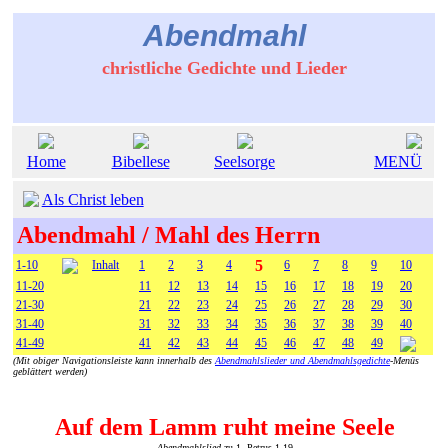
Abendmahl
christliche Gedichte und Lieder
Home
Bibellese
Seelsorge
MENÜ
Als Christ leben
Abendmahl / Mahl des Herrn
5
1-10
Inhalt
1
2
3
4
6
7
8
9
10
11-20
11
12
13
14
15
16
17
18
19
20
21-30
21
22
23
24
25
26
27
28
29
30
31-40
31
32
33
34
35
36
37
38
39
40
41-49
41
42
43
44
45
46
47
48
49
(Mit obiger Navigationsleiste kann innerhalb des
Abendmahlslieder und Abendmahlsgedichte
-Menüs
geblättert werden)
Auf dem Lamm ruht meine Seele
Abendmahlslied
zu 1. Petrus 1,19