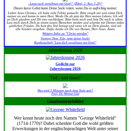
„Lasst euch versöhnen mit Gott!“ (Bibel, 2. Kor. 5,20)"
Dieses kurze Gebet kann Deine Seele retten, wenn Du es aufrichtig meinst:
Lieber Jesus Christus, ich habe viele Fehler gemacht. Bitte vergib mir und nimm Dich
meiner an und komm in mein Herz. Werde Du ab jetzt der Herr meines Lebens. Ich will
an Dich glauben und Dir treu nachfolgen. Bitte heile mich und leite Du mich in allem.
Lass mich durch Dich zu einem neuen Menschen werden und schenke mir Deinen tiefen
göttlichen Frieden. Du hast den Tod besiegt und wenn ich an Dich glaube, sind mir
alle Sünden vergeben. Dafür danke ich Dir von Herzen, Herr Jesus. Amen
Weitere Infos zu "Christ werden"
Vortrag-Tipp: Eile, rette deine Seele!
Kurzbotschaft "Lass dich versöhnen mit Gott!"
Jahreslosung 2026
Gedicht zur
Jahreslosung 2026
Tod - und dann?
Was wird 5 Minuten nach dem Tode sein?
Prof. Dr. Werner Gitt
Glaubensvorbilder
Wer kennt heute noch den Namen "George Whitefield"
(1714-1770)? Dabei schenkte Gott die wohl größten
Erweckungen in der englischsprachigen Welt unter seiner