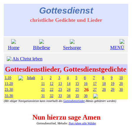
Gottesdienst
christliche Gedichte und Lieder
Home
Bibellese
Seelsorge
MENÜ
Als Christ leben
Gottesdienstlieder, Gottesdienstgedichte
1-10
Inhalt
1
2
3
4
5
6
7
8
9
10
11-20
11
12
13
14
15
16
17
18
19
20
26
21-30
21
22
23
24
25
27
28
29
30
31-36
31
32
33
34
35
36
(Mit obiger Navigationsleiste kann innerhalb des
Gottesdienstlieder
-Menüs geblättert werden)
Nun hierzu sage Amen
Gottesdienstlied, Melodie:
Nun ruhen alle Wälder