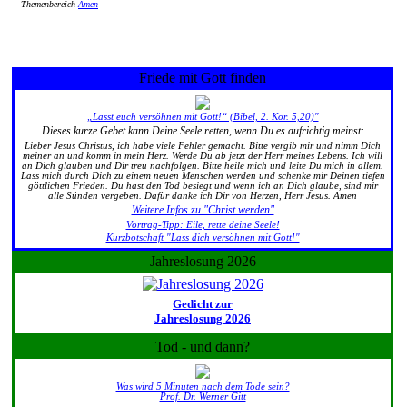
Themenbereich
Amen
Friede mit Gott finden
„Lasst euch versöhnen mit Gott!“ (Bibel, 2. Kor. 5,20)"
Dieses kurze Gebet kann Deine Seele retten, wenn Du es aufrichtig meinst:
Lieber Jesus Christus, ich habe viele Fehler gemacht. Bitte vergib mir und nimm Dich
meiner an und komm in mein Herz. Werde Du ab jetzt der Herr meines Lebens. Ich will
an Dich glauben und Dir treu nachfolgen. Bitte heile mich und leite Du mich in allem.
Lass mich durch Dich zu einem neuen Menschen werden und schenke mir Deinen tiefen
göttlichen Frieden. Du hast den Tod besiegt und wenn ich an Dich glaube, sind mir
alle Sünden vergeben. Dafür danke ich Dir von Herzen, Herr Jesus. Amen
Weitere Infos zu "Christ werden"
Vortrag-Tipp: Eile, rette deine Seele!
Kurzbotschaft "Lass dich versöhnen mit Gott!"
Jahreslosung 2026
Gedicht zur
Jahreslosung 2026
Tod - und dann?
Was wird 5 Minuten nach dem Tode sein?
Prof. Dr. Werner Gitt