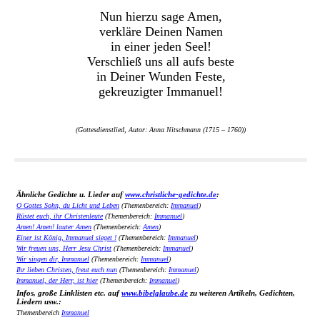
Nun hierzu sage Amen,
verkläre Deinen Namen
in einer jeden Seel!
Verschließ uns all aufs beste
in Deiner Wunden Feste,
gekreuzigter Immanuel!
(Gottesdienstlied, Autor: Anna Nitschmann (1715 – 1760))
Ähnliche Gedichte u. Lieder auf
www.christliche-gedichte.de
:
O Gottes Sohn, du Licht und Leben
(Themenbereich:
Immanuel
)
Rüstet euch, ihr Christenleute
(Themenbereich:
Immanuel
)
Amen! Amen! lauter Amen
(Themenbereich:
Amen
)
Einer ist König, Immanuel sieget !
(Themenbereich:
Immanuel
)
Wir freuen uns, Herr Jesu Christ
(Themenbereich:
Immanuel
)
Wir singen dir, Immanuel
(Themenbereich:
Immanuel
)
Ihr lieben Christen, freut euch nun
(Themenbereich:
Immanuel
)
Immanuel, der Herr, ist hier
(Themenbereich:
Immanuel
)
Infos, große Linklisten etc. auf
www.bibelglaube.de
zu weiteren Artikeln, Gedichten,
Liedern usw.:
Themenbereich
Immanuel