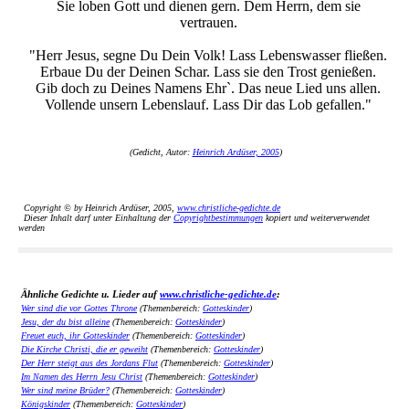
Sie loben Gott und dienen gern. Dem Herrn, dem sie
vertrauen.
"Herr Jesus, segne Du Dein Volk! Lass Lebenswasser fließen.
Erbaue Du der Deinen Schar. Lass sie den Trost genießen.
Gib doch zu Deines Namens Ehr`. Das neue Lied uns allen.
Vollende unsern Lebenslauf. Lass Dir das Lob gefallen."
(Gedicht, Autor:
Heinrich Ardüser, 2005
)
Copyright © by Heinrich Ardüser, 2005,
www.christliche-gedichte.de
Dieser Inhalt darf unter Einhaltung der
Copyrightbestimmungen
kopiert und weiterverwendet
werden
Ähnliche Gedichte u. Lieder auf
www.christliche-gedichte.de
:
Wer sind die vor Gottes Throne
(Themenbereich:
Gotteskinder
)
Jesu, der du bist alleine
(Themenbereich:
Gotteskinder
)
Freuet euch, ihr Gotteskinder
(Themenbereich:
Gotteskinder
)
Die Kirche Christi, die er geweiht
(Themenbereich:
Gotteskinder
)
Der Herr steigt aus des Jordans Flut
(Themenbereich:
Gotteskinder
)
Im Namen des Herrn Jesu Christ
(Themenbereich:
Gotteskinder
)
Wer sind meine Brüder?
(Themenbereich:
Gotteskinder
)
Königskinder
(Themenbereich:
Gotteskinder
)