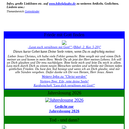
Infos, große Linklisten etc. auf
www.bibelglaube.de
zu weiteren Artikeln, Gedichten,
Liedern usw.:
Themenbereich
Gotteskinder
Friede mit Gott finden
„Lasst euch versöhnen mit Gott!“ (Bibel, 2. Kor. 5,20)"
Dieses kurze Gebet kann Deine Seele retten, wenn Du es aufrichtig meinst:
Lieber Jesus Christus, ich habe viele Fehler gemacht. Bitte vergib mir und nimm Dich
meiner an und komm in mein Herz. Werde Du ab jetzt der Herr meines Lebens. Ich will
an Dich glauben und Dir treu nachfolgen. Bitte heile mich und leite Du mich in allem.
Lass mich durch Dich zu einem neuen Menschen werden und schenke mir Deinen tiefen
göttlichen Frieden. Du hast den Tod besiegt und wenn ich an Dich glaube, sind mir
alle Sünden vergeben. Dafür danke ich Dir von Herzen, Herr Jesus. Amen
Weitere Infos zu "Christ werden"
Vortrag-Tipp: Eile, rette deine Seele!
Kurzbotschaft "Lass dich versöhnen mit Gott!"
Jahreslosung 2026
Gedicht zur
Jahreslosung 2026
Tod - und dann?