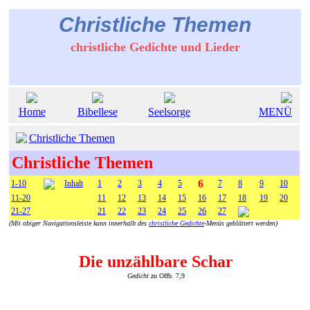
Christliche Themen
christliche Gedichte und Lieder
Home
Bibellese
Seelsorge
MENÜ
Christliche Themen
Christliche Themen
6
1-10
Inhalt
1
2
3
4
5
7
8
9
10
11-20
11
12
13
14
15
16
17
18
19
20
21-27
21
22
23
24
25
26
27
(Mit obiger Navigationsleiste kann innerhalb des
christliche Gedichte
-Menüs geblättert werden)
Die unzählbare Schar
Gedicht
zu Offb. 7,9