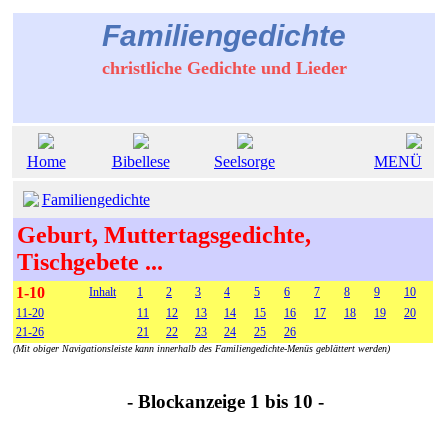
Familiengedichte
christliche Gedichte und Lieder
Home
Bibellese
Seelsorge
MENÜ
Familiengedichte
Geburt, Muttertagsgedichte,
Tischgebete ...
1-10
Inhalt
1
2
3
4
5
6
7
8
9
10
11-20
11
12
13
14
15
16
17
18
19
20
21-26
21
22
23
24
25
26
(Mit obiger Navigationsleiste kann innerhalb des Familiengedichte-Menüs geblättert werden)
- Blockanzeige 1 bis 10 -