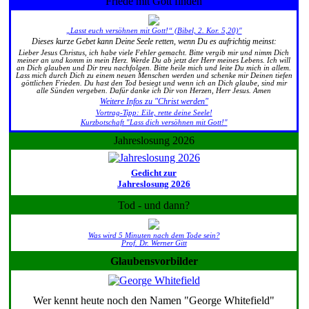
Friede mit Gott finden
„Lasst euch versöhnen mit Gott!“ (Bibel, 2. Kor. 5,20)"
Dieses kurze Gebet kann Deine Seele retten, wenn Du es aufrichtig meinst:
Lieber Jesus Christus, ich habe viele Fehler gemacht. Bitte vergib mir und nimm Dich
meiner an und komm in mein Herz. Werde Du ab jetzt der Herr meines Lebens. Ich will
an Dich glauben und Dir treu nachfolgen. Bitte heile mich und leite Du mich in allem.
Lass mich durch Dich zu einem neuen Menschen werden und schenke mir Deinen tiefen
göttlichen Frieden. Du hast den Tod besiegt und wenn ich an Dich glaube, sind mir
alle Sünden vergeben. Dafür danke ich Dir von Herzen, Herr Jesus. Amen
Weitere Infos zu "Christ werden"
Vortrag-Tipp: Eile, rette deine Seele!
Kurzbotschaft "Lass dich versöhnen mit Gott!"
Jahreslosung 2026
Gedicht zur
Jahreslosung 2026
Tod - und dann?
Was wird 5 Minuten nach dem Tode sein?
Prof. Dr. Werner Gitt
Glaubensvorbilder
Wer kennt heute noch den Namen "George Whitefield"