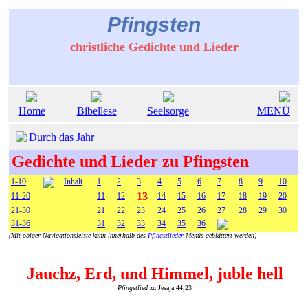
Pfingsten
christliche Gedichte und Lieder
Home
Bibellese
Seelsorge
MENÜ
Durch das Jahr
Gedichte und Lieder zu Pfingsten
1-10
Inhalt
1
2
3
4
5
6
7
8
9
10
13
11-20
11
12
14
15
16
17
18
19
20
21-30
21
22
23
24
25
26
27
28
29
30
31-36
31
32
33
34
35
36
(Mit obiger Navigationsleiste kann innerhalb des
Pfingstlieder
-Menüs geblättert werden)
Jauchz, Erd, und Himmel, juble hell
Pfingstlied
zu Jesaja 44,23