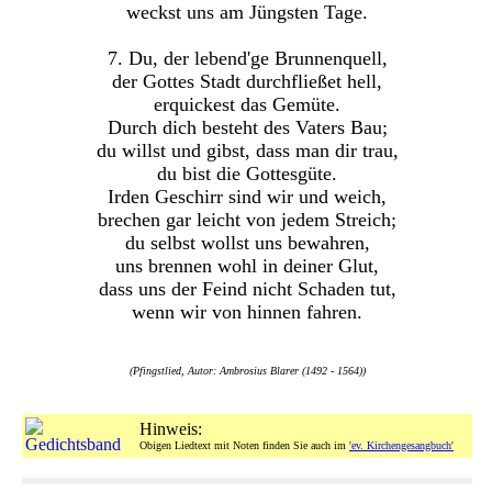
weckst uns am Jüngsten Tage.
7. Du, der lebend'ge Brunnenquell,
der Gottes Stadt durchfließet hell,
erquickest das Gemüte.
Durch dich besteht des Vaters Bau;
du willst und gibst, dass man dir trau,
du bist die Gottesgüte.
Irden Geschirr sind wir und weich,
brechen gar leicht von jedem Streich;
du selbst wollst uns bewahren,
uns brennen wohl in deiner Glut,
dass uns der Feind nicht Schaden tut,
wenn wir von hinnen fahren.
(Pfingstlied, Autor: Ambrosius Blarer (1492 - 1564))
Hinweis:
Obigen Liedtext mit Noten finden Sie auch im
'ev. Kirchengesangbuch'