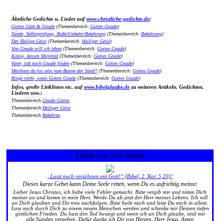
Ähnliche Gedichte u. Lieder auf
www.christliche-gedichte.de
:
Gottes Güte & Gnade
(Themenbereich:
Gottes Gnade
)
Sünde, Selbstprüfung, Buße/Umkehr/Bekehrung
(Themenbereich:
Bekehrung
)
Der Heilige Geist
(Themenbereich:
Heiliger Geist
)
Von Gnade will ich leben
(Themenbereich:
Gottes Gnade
)
König, dessen Majestät
(Themenbereich:
Gottes Gnade
)
Vater, laß mich Gnade finden
(Themenbereich:
Gottes Gnade
)
Möchtest du los sein vom Banne der Sünd?
(Themenbereich:
Gottes Gnade
)
Ringe recht, wenn Gottes Gnade
(Themenbereich:
Gottes Gnade
)
Infos, große Linklisten etc. auf
www.bibelglaube.de
zu weiteren Artikeln, Gedichten,
Liedern usw.:
Themenbereich
Gnade Gottes
Themenbereich
Heiliger Geist
Themenbereich
Bekehren
Friede mit Gott finden
„Lasst euch versöhnen mit Gott!“ (Bibel, 2. Kor. 5,20)"
Dieses kurze Gebet kann Deine Seele retten, wenn Du es aufrichtig meinst:
Lieber Jesus Christus, ich habe viele Fehler gemacht. Bitte vergib mir und nimm Dich
meiner an und komm in mein Herz. Werde Du ab jetzt der Herr meines Lebens. Ich will
an Dich glauben und Dir treu nachfolgen. Bitte heile mich und leite Du mich in allem.
Lass mich durch Dich zu einem neuen Menschen werden und schenke mir Deinen tiefen
göttlichen Frieden. Du hast den Tod besiegt und wenn ich an Dich glaube, sind mir
alle Sünden vergeben. Dafür danke ich Dir von Herzen, Herr Jesus. Amen