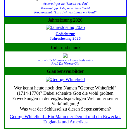
Weitere Infos zu "Christ werden"
Vortrag-Tipp: Eile, rette deine Seele!
Kurzbotschaft "Lass dich versöhnen mit Gott!"
Jahreslosung 2026
Gedicht zur
Jahreslosung 2026
Tod - und dann?
Was wird 5 Minuten nach dem Tode sein?
Prof. Dr. Werner Gitt
Glaubensvorbilder
Wer kennt heute noch den Namen "George Whitefield"
(1714-1770)? Dabei schenkte Gott die wohl größten
Erweckungen in der englischsprachigen Welt unter seiner
Verkündigung!
Was war der Schlüssel zu diesen Segensströmen?
George Whitefield - Ein Mann der Demut und ein Erwecker
Englands und Amerikas