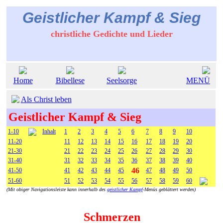
Geistlicher Kampf & Sieg
christliche Gedichte und Lieder
Home
Bibellese
Seelsorge
MENÜ
Als Christ leben
Geistlicher Kampf & Sieg
1-10
Inhalt
1
2
3
4
5
6
7
8
9
10
11-20
11
12
13
14
15
16
17
18
19
20
21-30
21
22
23
24
25
26
27
28
29
30
31-40
31
32
33
34
35
36
37
38
39
40
46
41-50
41
42
43
44
45
47
48
49
50
51-60
51
52
53
54
55
56
57
58
59
60
(Mit obiger Navigationsleiste kann innerhalb des
geistlicher Kampf
-Menüs geblättert werden)
Schmerzen