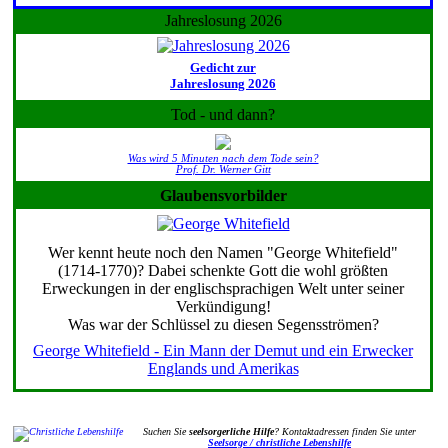
Jahreslosung 2026
Gedicht zur
Jahreslosung 2026
Tod - und dann?
Was wird 5 Minuten nach dem Tode sein?
Prof. Dr. Werner Gitt
Glaubensvorbilder
Wer kennt heute noch den Namen "George Whitefield"
(1714-1770)? Dabei schenkte Gott die wohl größten
Erweckungen in der englischsprachigen Welt unter seiner
Verkündigung!
Was war der Schlüssel zu diesen Segensströmen?
George Whitefield - Ein Mann der Demut und ein Erwecker
Englands und Amerikas
Suchen Sie
seelsorgerliche Hilfe
? Kontaktadressen finden Sie unter
Seelsorge / christliche Lebenshilfe