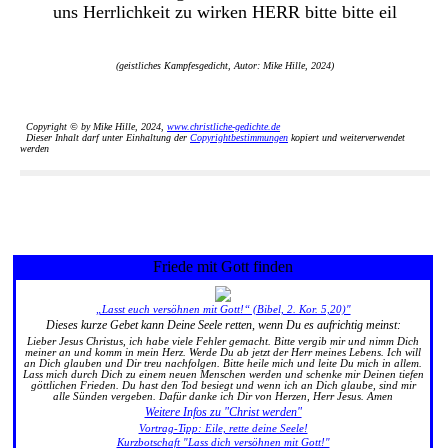
uns Herrlichkeit zu wirken HERR bitte bitte eil
(geistliches Kampfesgedicht, Autor: Mike Hille, 2024)
Copyright © by Mike Hille, 2024,
www.christliche-gedichte.de
Dieser Inhalt darf unter Einhaltung der
Copyrightbestimmungen
kopiert und weiterverwendet
werden
Friede mit Gott finden
„Lasst euch versöhnen mit Gott!“ (Bibel, 2. Kor. 5,20)"
Dieses kurze Gebet kann Deine Seele retten, wenn Du es aufrichtig meinst:
Lieber Jesus Christus, ich habe viele Fehler gemacht. Bitte vergib mir und nimm Dich
meiner an und komm in mein Herz. Werde Du ab jetzt der Herr meines Lebens. Ich will
an Dich glauben und Dir treu nachfolgen. Bitte heile mich und leite Du mich in allem.
Lass mich durch Dich zu einem neuen Menschen werden und schenke mir Deinen tiefen
göttlichen Frieden. Du hast den Tod besiegt und wenn ich an Dich glaube, sind mir
alle Sünden vergeben. Dafür danke ich Dir von Herzen, Herr Jesus. Amen
Weitere Infos zu "Christ werden"
Vortrag-Tipp: Eile, rette deine Seele!
Kurzbotschaft "Lass dich versöhnen mit Gott!"