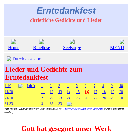
Erntedankfest
christliche Gedichte und Lieder
Home
Bibellese
Seelsorge
MENÜ
Durch das Jahr
Lieder und Gedichte zum
Erntedankfest
1-10
Inhalt
1
2
3
4
5
6
7
8
9
10
16
11-20
11
12
13
14
15
17
18
19
20
21-30
21
22
23
24
25
26
27
28
29
30
31-33
31
32
33
(Mit obiger Navigationsleiste kann innerhalb des
Erntedankfestlieder und -gedichte
-Menüs geblättert
werden)
Gott hat gesegnet unser Werk