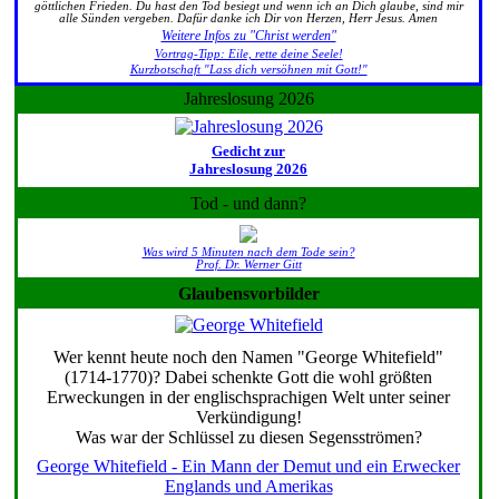
göttlichen Frieden. Du hast den Tod besiegt und wenn ich an Dich glaube, sind mir
alle Sünden vergeben. Dafür danke ich Dir von Herzen, Herr Jesus. Amen
Weitere Infos zu "Christ werden"
Vortrag-Tipp: Eile, rette deine Seele!
Kurzbotschaft "Lass dich versöhnen mit Gott!"
Jahreslosung 2026
Gedicht zur
Jahreslosung 2026
Tod - und dann?
Was wird 5 Minuten nach dem Tode sein?
Prof. Dr. Werner Gitt
Glaubensvorbilder
Wer kennt heute noch den Namen "George Whitefield"
(1714-1770)? Dabei schenkte Gott die wohl größten
Erweckungen in der englischsprachigen Welt unter seiner
Verkündigung!
Was war der Schlüssel zu diesen Segensströmen?
George Whitefield - Ein Mann der Demut und ein Erwecker
Englands und Amerikas