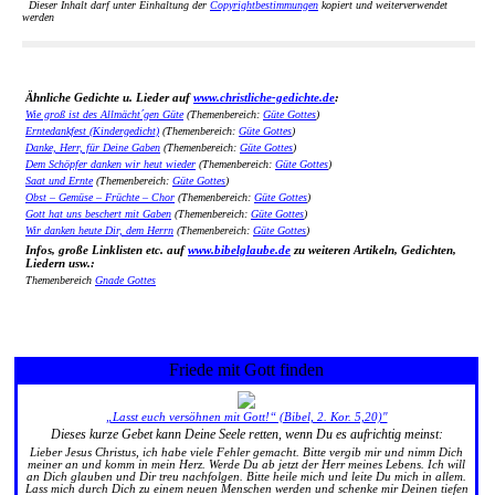
Dieser Inhalt darf unter Einhaltung der
Copyrightbestimmungen
kopiert und weiterverwendet
werden
Ähnliche Gedichte u. Lieder auf
www.christliche-gedichte.de
:
Wie groß ist des Allmächt´gen Güte
(Themenbereich:
Güte Gottes
)
Erntedankfest (Kindergedicht)
(Themenbereich:
Güte Gottes
)
Danke, Herr, für Deine Gaben
(Themenbereich:
Güte Gottes
)
Dem Schöpfer danken wir heut wieder
(Themenbereich:
Güte Gottes
)
Saat und Ernte
(Themenbereich:
Güte Gottes
)
Obst – Gemüse – Früchte – Chor
(Themenbereich:
Güte Gottes
)
Gott hat uns beschert mit Gaben
(Themenbereich:
Güte Gottes
)
Wir danken heute Dir, dem Herrn
(Themenbereich:
Güte Gottes
)
Infos, große Linklisten etc. auf
www.bibelglaube.de
zu weiteren Artikeln, Gedichten,
Liedern usw.:
Themenbereich
Gnade Gottes
Friede mit Gott finden
„Lasst euch versöhnen mit Gott!“ (Bibel, 2. Kor. 5,20)"
Dieses kurze Gebet kann Deine Seele retten, wenn Du es aufrichtig meinst:
Lieber Jesus Christus, ich habe viele Fehler gemacht. Bitte vergib mir und nimm Dich
meiner an und komm in mein Herz. Werde Du ab jetzt der Herr meines Lebens. Ich will
an Dich glauben und Dir treu nachfolgen. Bitte heile mich und leite Du mich in allem.
Lass mich durch Dich zu einem neuen Menschen werden und schenke mir Deinen tiefen