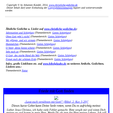
Copyright © by Johannes Kandel, 2014,
www.christliche-gedichte.de
Dieser Inhalt darf unter Einhaltung der
Copyrightbestimmungen
kopiert und weiterverwendet
werden
Ähnliche Gedichte u. Lieder auf
www.christliche-gedichte.de
:
Jahreszeiten und Schöpfung
(Themenbereich:
Gottes Schöpfung
)
Ohne Gott geht´s nicht!
(Themenbereich:
Gottes Schöpfung
)
Wir pflügen, und wir streuen
(Themenbereich:
Gottes Schöpfung
)
Hummelchen
(Themenbereich:
Gottes Schöpfung
)
O Vater, deine Sonne scheint
(Themenbereich:
Gottes Schöpfung
)
Seht euch an
(Themenbereich:
Gottes Schöpfung
)
O Gott, des starke Hand die Welt
(Themenbereich:
Gottes Schöpfung
)
Freuet euch der schönen Erde
(Themenbereich:
Gottes Schöpfung
)
Infos, große Linklisten etc. auf
www.bibelglaube.de
zu weiteren Artikeln, Gedichten,
Liedern usw.:
Themenbereich
Natur
Friede mit Gott finden
„Lasst euch versöhnen mit Gott!“ (Bibel, 2. Kor. 5,20)"
Dieses kurze Gebet kann Deine Seele retten, wenn Du es aufrichtig meinst:
Lieber Jesus Christus, ich habe viele Fehler gemacht. Bitte vergib mir und nimm Dich
meiner an und komm in mein Herz. Werde Du ab jetzt der Herr meines Lebens. Ich will