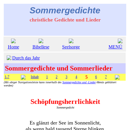
Sommergedichte
christliche Gedichte und Lieder
Home
Bibellese
Seelsorge
MENÜ
Durch das Jahr
Sommergedichte und Sommerlieder
5
1-7
Inhalt
1
2
3
4
6
7
(Mit obiger Navigationsleiste kann innerhalb des
Sommergedichte und -Lieder
-Menüs geblättert
werden)
Schöpfungsherrlichkeit
Sommergedicht
Es glänzt der See im Sonnenlicht,
als wenn bald tausend Sterne blinken.