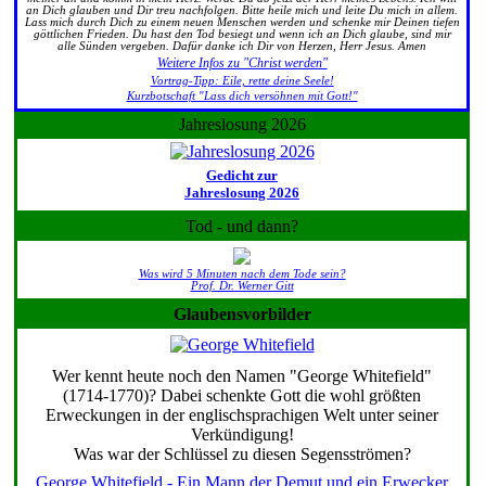
an Dich glauben und Dir treu nachfolgen. Bitte heile mich und leite Du mich in allem.
Lass mich durch Dich zu einem neuen Menschen werden und schenke mir Deinen tiefen
göttlichen Frieden. Du hast den Tod besiegt und wenn ich an Dich glaube, sind mir
alle Sünden vergeben. Dafür danke ich Dir von Herzen, Herr Jesus. Amen
Weitere Infos zu "Christ werden"
Vortrag-Tipp: Eile, rette deine Seele!
Kurzbotschaft "Lass dich versöhnen mit Gott!"
Jahreslosung 2026
Gedicht zur
Jahreslosung 2026
Tod - und dann?
Was wird 5 Minuten nach dem Tode sein?
Prof. Dr. Werner Gitt
Glaubensvorbilder
Wer kennt heute noch den Namen "George Whitefield"
(1714-1770)? Dabei schenkte Gott die wohl größten
Erweckungen in der englischsprachigen Welt unter seiner
Verkündigung!
Was war der Schlüssel zu diesen Segensströmen?
George Whitefield - Ein Mann der Demut und ein Erwecker