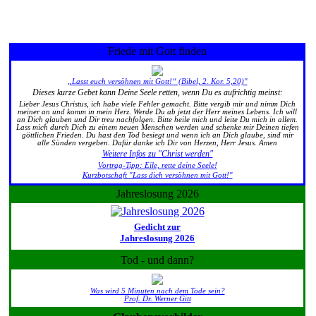
Friede mit Gott finden
„Lasst euch versöhnen mit Gott!“ (Bibel, 2. Kor. 5,20)"
Dieses kurze Gebet kann Deine Seele retten, wenn Du es aufrichtig meinst:
Lieber Jesus Christus, ich habe viele Fehler gemacht. Bitte vergib mir und nimm Dich
meiner an und komm in mein Herz. Werde Du ab jetzt der Herr meines Lebens. Ich will
an Dich glauben und Dir treu nachfolgen. Bitte heile mich und leite Du mich in allem.
Lass mich durch Dich zu einem neuen Menschen werden und schenke mir Deinen tiefen
göttlichen Frieden. Du hast den Tod besiegt und wenn ich an Dich glaube, sind mir
alle Sünden vergeben. Dafür danke ich Dir von Herzen, Herr Jesus. Amen
Weitere Infos zu "Christ werden"
Vortrag-Tipp: Eile, rette deine Seele!
Kurzbotschaft "Lass dich versöhnen mit Gott!"
Jahreslosung 2026
Gedicht zur
Jahreslosung 2026
Tod - und dann?
Was wird 5 Minuten nach dem Tode sein?
Prof. Dr. Werner Gitt