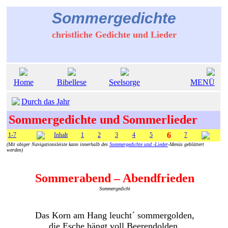
Sommergedichte
christliche Gedichte und Lieder
Home
Bibellese
Seelsorge
MENÜ
Durch das Jahr
Sommergedichte und Sommerlieder
6
1-7
Inhalt
1
2
3
4
5
7
(Mit obiger Navigationsleiste kann innerhalb des
Sommergedichte und -Lieder
-Menüs geblättert
werden)
Sommerabend – Abendfrieden
Sommergedicht
Das Korn am Hang leucht´ sommergolden,
die Esche hängt voll Beerendolden,