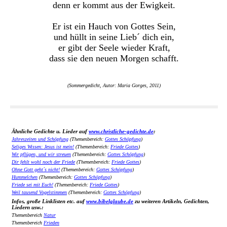
denn er kommt aus der Ewigkeit.
Er ist ein Hauch von Gottes Sein,
und hüllt in seine Lieb´ dich ein,
er gibt der Seele wieder Kraft,
dass sie den neuen Morgen schafft.
(Sommergedicht, Autor: Maria Gorges, 2011)
Ähnliche Gedichte u. Lieder auf
www.christliche-gedichte.de
:
Jahreszeiten und Schöpfung
(Themenbereich:
Gottes Schöpfung
)
Seliges Wissen: Jesus ist mein!
(Themenbereich:
Friede Gottes
)
Wir pflügen, und wir streuen
(Themenbereich:
Gottes Schöpfung
)
Dir fehlt wohl noch der Friede
(Themenbereich:
Friede Gottes
)
Ohne Gott geht´s nicht!
(Themenbereich:
Gottes Schöpfung
)
Hummelchen
(Themenbereich:
Gottes Schöpfung
)
Friede sei mit Euch!
(Themenbereich:
Friede Gottes
)
Weil tausend Vogelstimmen
(Themenbereich:
Gottes Schöpfung
)
Infos, große Linklisten etc. auf
www.bibelglaube.de
zu weiteren Artikeln, Gedichten,
Liedern usw.:
Themenbereich
Natur
Themenbereich
Frieden