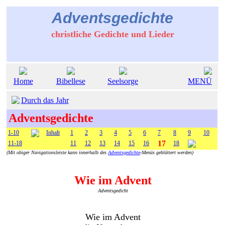
Adventsgedichte
christliche Gedichte und Lieder
Home
Bibellese
Seelsorge
MENÜ
Durch das Jahr
Adventsgedichte
1-10
Inhalt
1
2
3
4
5
6
7
8
9
10
17
11-18
11
12
13
14
15
16
18
(Mit obiger Navigationsleiste kann innerhalb des
Adventsgedichte
-Menüs geblättert werden)
Wie im Advent
Adventsgedicht
Wie im Advent