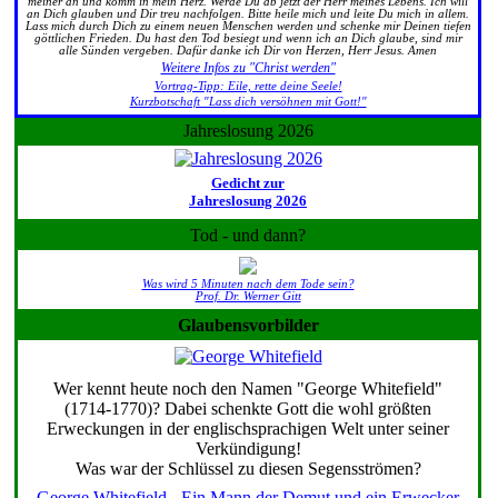
meiner an und komm in mein Herz. Werde Du ab jetzt der Herr meines Lebens. Ich will
an Dich glauben und Dir treu nachfolgen. Bitte heile mich und leite Du mich in allem.
Lass mich durch Dich zu einem neuen Menschen werden und schenke mir Deinen tiefen
göttlichen Frieden. Du hast den Tod besiegt und wenn ich an Dich glaube, sind mir
alle Sünden vergeben. Dafür danke ich Dir von Herzen, Herr Jesus. Amen
Weitere Infos zu "Christ werden"
Vortrag-Tipp: Eile, rette deine Seele!
Kurzbotschaft "Lass dich versöhnen mit Gott!"
Jahreslosung 2026
Gedicht zur
Jahreslosung 2026
Tod - und dann?
Was wird 5 Minuten nach dem Tode sein?
Prof. Dr. Werner Gitt
Glaubensvorbilder
Wer kennt heute noch den Namen "George Whitefield"
(1714-1770)? Dabei schenkte Gott die wohl größten
Erweckungen in der englischsprachigen Welt unter seiner
Verkündigung!
Was war der Schlüssel zu diesen Segensströmen?
George Whitefield - Ein Mann der Demut und ein Erwecker