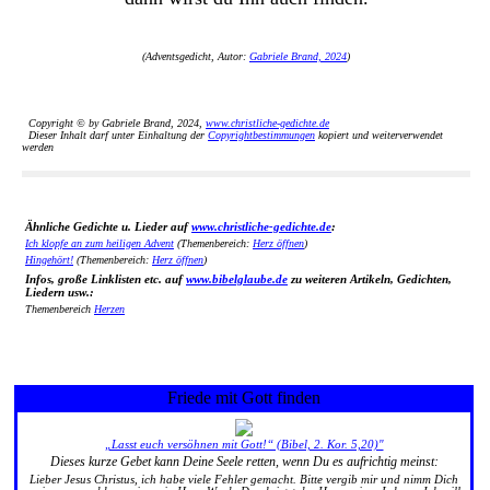
(Adventsgedicht, Autor:
Gabriele Brand, 2024
)
Copyright © by Gabriele Brand, 2024,
www.christliche-gedichte.de
Dieser Inhalt darf unter Einhaltung der
Copyrightbestimmungen
kopiert und weiterverwendet
werden
Ähnliche Gedichte u. Lieder auf
www.christliche-gedichte.de
:
Ich klopfe an zum heiligen Advent
(Themenbereich:
Herz öffnen
)
Hingehört!
(Themenbereich:
Herz öffnen
)
Infos, große Linklisten etc. auf
www.bibelglaube.de
zu weiteren Artikeln, Gedichten,
Liedern usw.:
Themenbereich
Herzen
Friede mit Gott finden
„Lasst euch versöhnen mit Gott!“ (Bibel, 2. Kor. 5,20)"
Dieses kurze Gebet kann Deine Seele retten, wenn Du es aufrichtig meinst:
Lieber Jesus Christus, ich habe viele Fehler gemacht. Bitte vergib mir und nimm Dich