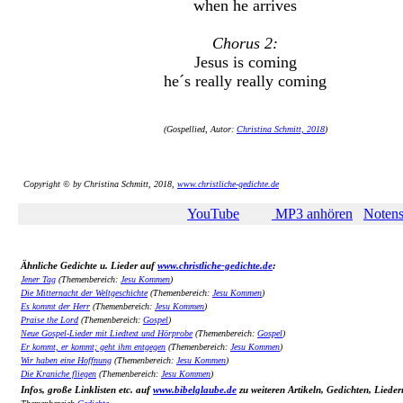
when he arrives
Chorus 2:
Jesus is coming
he´s really really coming
(Gospellied, Autor:
Christina Schmitt, 2018
)
Copyright © by Christina Schmitt, 2018,
www.christliche-gedichte.de
YouTube
MP3 anhören
Notens
Ähnliche Gedichte u. Lieder auf
www.christliche-gedichte.de
:
Jener Tag
(Themenbereich:
Jesu Kommen
)
Die Mitternacht der Weltgeschichte
(Themenbereich:
Jesu Kommen
)
Es kommt der Herr
(Themenbereich:
Jesu Kommen
)
Praise the Lord
(Themenbereich:
Gospel
)
Neue Gospel-Lieder mit Liedtext und Hörprobe
(Themenbereich:
Gospel
)
Er kommt, er kommt; geht ihm entgegen
(Themenbereich:
Jesu Kommen
)
Wir haben eine Hoffnung
(Themenbereich:
Jesu Kommen
)
Die Kraniche fliegen
(Themenbereich:
Jesu Kommen
)
Infos, große Linklisten etc. auf
www.bibelglaube.de
zu weiteren Artikeln, Gedichten, Lieder