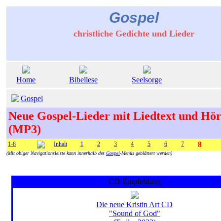
Gospel
christliche Gedichte und Lieder
Home
Bibellese
Seelsorge
Gospel
Neue Gospel-Lieder mit Liedtext und Hö
(MP3)
8
1-8
Inhalt
1
2
3
4
5
6
7
(Mit obiger Navigationsleiste kann innerhalb des
Gospel
-Menüs geblättert werden)
CD-Empfehlung
Die neue Kristin Art CD
"Sound of God"