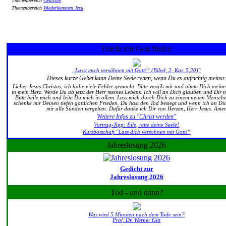
Themenbereich
Gedichte
Themenbereich
Wiederkommen Jesu
Friede mit Gott finden
„Lasst euch versöhnen mit Gott!“ (Bibel, 2. Kor. 5,20)"
Dieses kurze Gebet kann Deine Seele retten, wenn Du es aufrichtig meinst
Lieber Jesus Christus, ich habe viele Fehler gemacht. Bitte vergib mir und nimm Dich mei
in mein Herz. Werde Du ab jetzt der Herr meines Lebens. Ich will an Dich glauben und Dir t
Bitte heile mich und leite Du mich in allem. Lass mich durch Dich zu einem neuen Mensc
schenke mir Deinen tiefen göttlichen Frieden. Du hast den Tod besiegt und wenn ich an Di
mir alle Sünden vergeben. Dafür danke ich Dir von Herzen, Herr Jesus. Ame
Weitere Infos zu "Christ werden"
Vortrag-Tipp: Eile, rette deine Seele!
Kurzbotschaft "Lass dich versöhnen mit Gott!"
Jahreslosung 2026
Gedicht zur
Jahreslosung 2026
Tod - und dann?
Was wird 5 Minuten nach dem Tode sein?
Prof. Dr. Werner Gitt