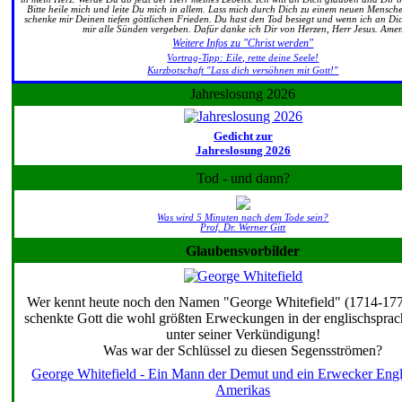
Bitte heile mich und leite Du mich in allem. Lass mich durch Dich zu einem neuen Mensc
schenke mir Deinen tiefen göttlichen Frieden. Du hast den Tod besiegt und wenn ich an Di
mir alle Sünden vergeben. Dafür danke ich Dir von Herzen, Herr Jesus. Ame
Weitere Infos zu "Christ werden"
Vortrag-Tipp: Eile, rette deine Seele!
Kurzbotschaft "Lass dich versöhnen mit Gott!"
Jahreslosung 2026
Gedicht zur
Jahreslosung 2026
Tod - und dann?
Was wird 5 Minuten nach dem Tode sein?
Prof. Dr. Werner Gitt
Glaubensvorbilder
Wer kennt heute noch den Namen "George Whitefield" (1714-17
schenkte Gott die wohl größten Erweckungen in der englischsprac
unter seiner Verkündigung!
Was war der Schlüssel zu diesen Segensströmen?
George Whitefield - Ein Mann der Demut und ein Erwecker Eng
Amerikas