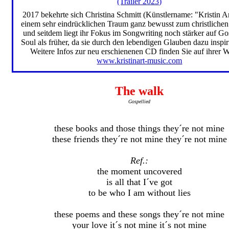
(Trailer 2023)
2017 bekehrte sich Christina Schmitt (Künstlername: "Kristin A
einem sehr eindrücklichen Traum ganz bewusst zum christliche
und seitdem liegt ihr Fokus im Songwriting noch stärker auf G
Soul als früher, da sie durch den lebendigen Glauben dazu inspir
Weitere Infos zur neu erschienenen CD finden Sie auf ihrer W
www.kristinart-music.com
The walk
Gospellied
these books and those things they´re not mine
these friends they´re not mine they´re not mine
Ref.:
the moment uncovered
is all that I´ve got
to be who I am without lies
these poems and these songs they´re not mine
your love it´s not mine it´s not mine