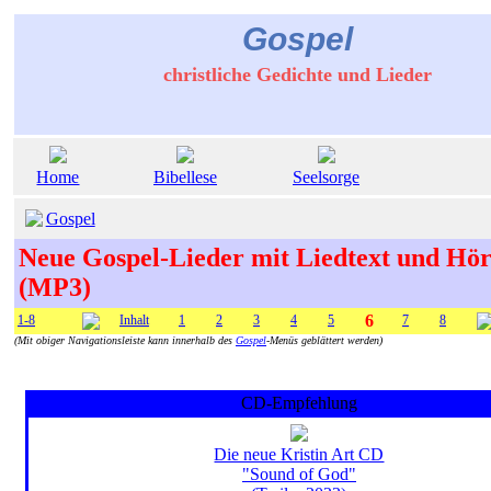
Gospel
christliche Gedichte und Lieder
Home
Bibellese
Seelsorge
Gospel
Neue Gospel-Lieder mit Liedtext und Hö
(MP3)
6
1-8
Inhalt
1
2
3
4
5
7
8
(Mit obiger Navigationsleiste kann innerhalb des
Gospel
-Menüs geblättert werden)
CD-Empfehlung
Die neue Kristin Art CD
"Sound of God"