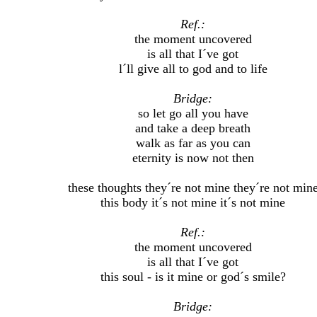
Ref.:
the moment uncovered
is all that I´ve got
l´ll give all to god and to life
Bridge:
so let go all you have
and take a deep breath
walk as far as you can
eternity is now not then
these thoughts they´re not mine they´re not min
this body it´s not mine it´s not mine
Ref.:
the moment uncovered
is all that I´ve got
this soul - is it mine or god´s smile?
Bridge: