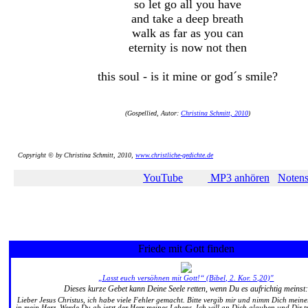
so let go all you have
and take a deep breath
walk as far as you can
eternity is now not then
this soul - is it mine or god´s smile?
(Gospellied, Autor:
Christina Schmitt, 2010
)
Copyright © by Christina Schmitt, 2010,
www.christliche-gedichte.de
YouTube
MP3 anhören
Notens
Friede mit Gott finden
„Lasst euch versöhnen mit Gott!“ (Bibel, 2. Kor. 5,20)"
Dieses kurze Gebet kann Deine Seele retten, wenn Du es aufrichtig meinst
Lieber Jesus Christus, ich habe viele Fehler gemacht. Bitte vergib mir und nimm Dich mei
in mein Herz. Werde Du ab jetzt der Herr meines Lebens. Ich will an Dich glauben und Dir t