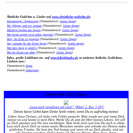
Ähnliche Gedichte u. Lieder auf
www.christliche-gedichte.de
:
Dornenwege / Segenswege
(Themenbereich:
Gottes Segen
)
Wir pflügen, und wir streuen
(Themenbereich:
Gottes Segen
)
Mächtige Ströme des Segens
(Themenbereich:
Gottes Segen
)
Wer Israel segnet wird selbst gesegnet!
(Themenbereich:
Gottes Segen
)
Herr, die Erde ist gesegnet
(Themenbereich:
Gottes Segen
)
Auf, stimmet für der Ernte Segen
(Themenbereich:
Gottes Segen
)
Was kein Auge je geseh´n
(Themenbereich:
Gottes Segen
)
Wie ein Strom von oben
(Themenbereich:
Gottes Segen
)
Infos, große Linklisten etc. auf
www.bibelglaube.de
zu weiteren Artikeln, Gedichten,
Liedern usw.:
Themenbereich
Segen
Themenbereich
Geburtstag
Friede mit Gott finden
„Lasst euch versöhnen mit Gott!“ (Bibel, 2. Kor. 5,20)"
Dieses kurze Gebet kann Deine Seele retten, wenn Du es aufrichtig meinst:
Lieber Jesus Christus, ich habe viele Fehler gemacht. Bitte vergib mir und nimm Dich
meiner an und komm in mein Herz. Werde Du ab jetzt der Herr meines Lebens. Ich will
an Dich glauben und Dir treu nachfolgen. Bitte heile mich und leite Du mich in allem.
Lass mich durch Dich zu einem neuen Menschen werden und schenke mir Deinen tiefen
göttlichen Frieden. Du hast den Tod besiegt und wenn ich an Dich glaube, sind mir
alle Sünden vergeben. Dafür danke ich Dir von Herzen, Herr Jesus. Amen