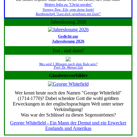
Weitere Infos zu "Christ werden"
Vortrag-Tipp: Eile, rette deine Seele!
Kurzbotschaft "Lass dich versöhnen mit Gott!"
Jahreslosung 2026
Gedicht zur
Jahreslosung 2026
Tod - und dann?
Was wird 5 Minuten nach dem Tode sein?
Prof. Dr. Werner Gitt
Glaubensvorbilder
Wer kennt heute noch den Namen "George Whitefield"
(1714-1770)? Dabei schenkte Gott die wohl größten
Erweckungen in der englischsprachigen Welt unter seiner
Verkündigung!
Was war der Schlüssel zu diesen Segensströmen?
George Whitefield - Ein Mann der Demut und ein Erwecker
Englands und Amerikas