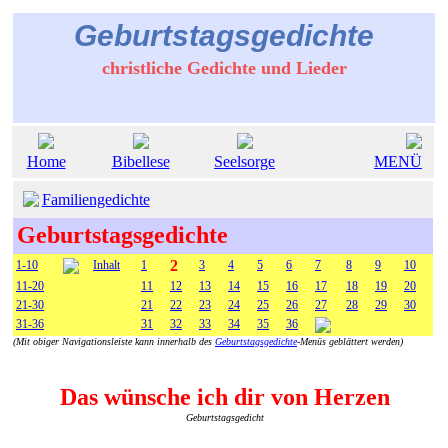
Geburtstagsgedichte
christliche Gedichte und Lieder
Home
Bibellese
Seelsorge
MENÜ
Familiengedichte
Geburtstagsgedichte
2
1-10
Inhalt
1
3
4
5
6
7
8
9
10
11-20
11
12
13
14
15
16
17
18
19
20
21-30
21
22
23
24
25
26
27
28
29
30
31-36
31
32
33
34
35
36
(Mit obiger Navigationsleiste kann innerhalb des
Geburtstagsgedichte
-Menüs geblättert werden)
Das wünsche ich dir von Herzen
Geburtstagsgedicht