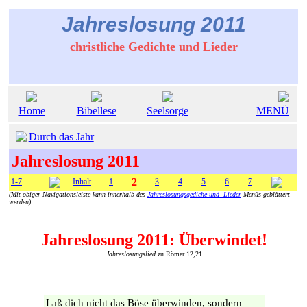
Jahreslosung 2011
christliche Gedichte und Lieder
Home
Bibellese
Seelsorge
MENÜ
Durch das Jahr
Jahreslosung 2011
2
1-7
Inhalt
1
3
4
5
6
7
(Mit obiger Navigationsleiste kann innerhalb des
Jahreslosungsgediche und -Lieder
-Menüs geblättert
werden)
Jahreslosung 2011: Überwindet!
Jahreslosungslied
zu Römer 12,21
Laß dich nicht das Böse überwinden, sondern