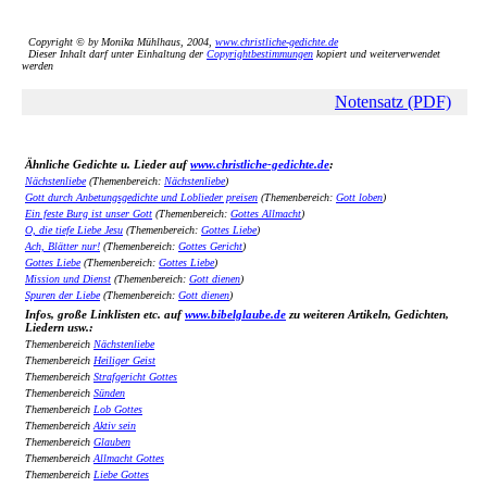
Copyright © by Monika Mühlhaus, 2004,
www.christliche-gedichte.de
Dieser Inhalt darf unter Einhaltung der
Copyrightbestimmungen
kopiert und weiterverwendet
werden
Notensatz (PDF)
Ähnliche Gedichte u. Lieder auf
www.christliche-gedichte.de
:
Nächstenliebe
(Themenbereich:
Nächstenliebe
)
Gott durch Anbetungsgedichte und Loblieder preisen
(Themenbereich:
Gott loben
)
Ein feste Burg ist unser Gott
(Themenbereich:
Gottes Allmacht
)
O, die tiefe Liebe Jesu
(Themenbereich:
Gottes Liebe
)
Ach, Blätter nur!
(Themenbereich:
Gottes Gericht
)
Gottes Liebe
(Themenbereich:
Gottes Liebe
)
Mission und Dienst
(Themenbereich:
Gott dienen
)
Spuren der Liebe
(Themenbereich:
Gott dienen
)
Infos, große Linklisten etc. auf
www.bibelglaube.de
zu weiteren Artikeln, Gedichten,
Liedern usw.:
Themenbereich
Nächstenliebe
Themenbereich
Heiliger Geist
Themenbereich
Strafgericht Gottes
Themenbereich
Sünden
Themenbereich
Lob Gottes
Themenbereich
Aktiv sein
Themenbereich
Glauben
Themenbereich
Allmacht Gottes
Themenbereich
Liebe Gottes