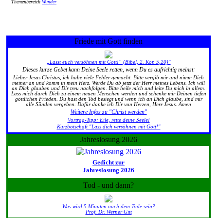
Themenbereich
Wunder
Friede mit Gott finden
„Lasst euch versöhnen mit Gott!“ (Bibel, 2. Kor. 5,20)"
Dieses kurze Gebet kann Deine Seele retten, wenn Du es aufrichtig meinst:
Lieber Jesus Christus, ich habe viele Fehler gemacht. Bitte vergib mir und nimm Dich
meiner an und komm in mein Herz. Werde Du ab jetzt der Herr meines Lebens. Ich will
an Dich glauben und Dir treu nachfolgen. Bitte heile mich und leite Du mich in allem.
Lass mich durch Dich zu einem neuen Menschen werden und schenke mir Deinen tiefen
göttlichen Frieden. Du hast den Tod besiegt und wenn ich an Dich glaube, sind mir
alle Sünden vergeben. Dafür danke ich Dir von Herzen, Herr Jesus. Amen
Weitere Infos zu "Christ werden"
Vortrag-Tipp: Eile, rette deine Seele!
Kurzbotschaft "Lass dich versöhnen mit Gott!"
Jahreslosung 2026
Gedicht zur
Jahreslosung 2026
Tod - und dann?
Was wird 5 Minuten nach dem Tode sein?
Prof. Dr. Werner Gitt