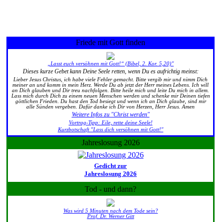
Friede mit Gott finden
„Lasst euch versöhnen mit Gott!“ (Bibel, 2. Kor. 5,20)"
Dieses kurze Gebet kann Deine Seele retten, wenn Du es aufrichtig meinst:
Lieber Jesus Christus, ich habe viele Fehler gemacht. Bitte vergib mir und nimm Dich
meiner an und komm in mein Herz. Werde Du ab jetzt der Herr meines Lebens. Ich will
an Dich glauben und Dir treu nachfolgen. Bitte heile mich und leite Du mich in allem.
Lass mich durch Dich zu einem neuen Menschen werden und schenke mir Deinen tiefen
göttlichen Frieden. Du hast den Tod besiegt und wenn ich an Dich glaube, sind mir
alle Sünden vergeben. Dafür danke ich Dir von Herzen, Herr Jesus. Amen
Weitere Infos zu "Christ werden"
Vortrag-Tipp: Eile, rette deine Seele!
Kurzbotschaft "Lass dich versöhnen mit Gott!"
Jahreslosung 2026
Gedicht zur
Jahreslosung 2026
Tod - und dann?
Was wird 5 Minuten nach dem Tode sein?
Prof. Dr. Werner Gitt