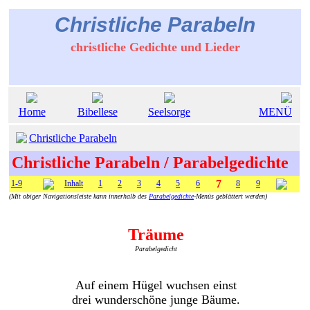
Christliche Parabeln
christliche Gedichte und Lieder
Home
Bibellese
Seelsorge
MENÜ
Christliche Parabeln
Christliche Parabeln / Parabelgedichte
7
1-9
Inhalt
1
2
3
4
5
6
8
9
(Mit obiger Navigationsleiste kann innerhalb des
Parabelgedichte
-Menüs geblättert werden)
Träume
Parabelgedicht
Auf einem Hügel wuchsen einst
drei wunderschöne junge Bäume.