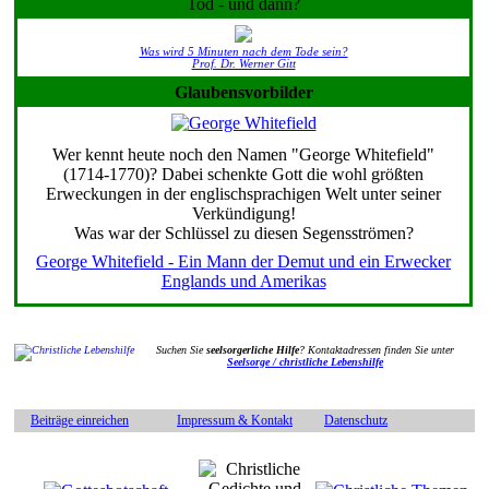
Tod - und dann?
Was wird 5 Minuten nach dem Tode sein?
Prof. Dr. Werner Gitt
Glaubensvorbilder
Wer kennt heute noch den Namen "George Whitefield"
(1714-1770)? Dabei schenkte Gott die wohl größten
Erweckungen in der englischsprachigen Welt unter seiner
Verkündigung!
Was war der Schlüssel zu diesen Segensströmen?
George Whitefield - Ein Mann der Demut und ein Erwecker
Englands und Amerikas
Suchen Sie
seelsorgerliche Hilfe
? Kontaktadressen finden Sie unter
Seelsorge / christliche Lebenshilfe
Beiträge einreichen
Impressum & Kontakt
Datenschutz