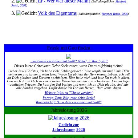
2.
Er - Wer war dieser Mann?
(Balladengedichte,
Manfred
Reich, 2005
)
3.
Volk des Eigentums
(Balladengedichte,
Manfred Reich, 2006
)
Friede mit Gott finden
„Lasst euch versöhnen mit Gott!“ (Bibel, 2. Kor. 5,20)"
Dieses kurze Gebet kann Deine Seele retten, wenn Du es aufrichtig meinst:
Lieber Jesus Christus, ich habe viele Fehler gemacht. Bitte vergib mir und nimm Dich
meiner an und komm in mein Herz. Werde Du ab jetzt der Herr meines Lebens. Ich will
an Dich glauben und Dir treu nachfolgen. Bitte heile mich und leite Du mich in allem.
Lass mich durch Dich zu einem neuen Menschen werden und schenke mir Deinen tiefen
göttlichen Frieden. Du hast den Tod besiegt und wenn ich an Dich glaube, sind mir
alle Sünden vergeben. Dafür danke ich Dir von Herzen, Herr Jesus. Amen
Weitere Infos zu "Christ werden"
Vortrag-Tipp: Eile, rette deine Seele!
Kurzbotschaft "Lass dich versöhnen mit Gott!"
Jahreslosung 2026
Gedicht zur
Jahreslosung 2026