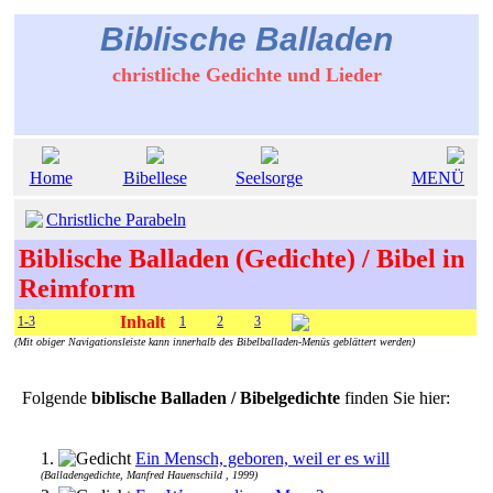
Biblische Balladen
christliche Gedichte und Lieder
Home
Bibellese
Seelsorge
MENÜ
Christliche Parabeln
Biblische Balladen (Gedichte) / Bibel in
Reimform
Inhalt
1-3
1
2
3
(Mit obiger Navigationsleiste kann innerhalb des Bibelballaden-Menüs geblättert werden)
Folgende
biblische Balladen / Bibelgedichte
finden Sie hier:
1.
Ein Mensch, geboren, weil er es will
(Balladengedichte, Manfred Hauenschild , 1999)