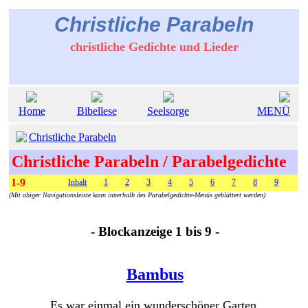
Christliche Parabeln
christliche Gedichte und Lieder
Home
Bibellese
Seelsorge
MENÜ
Christliche Parabeln
Christliche Parabeln / Parabelgedichte
1-9
Inhalt
1
2
3
4
5
6
7
8
9
(Mit obiger Navigationsleiste kann innerhalb des Parabelgedichte-Menüs geblättert werden)
- Blockanzeige 1 bis 9 -
Bambus
Es war einmal ein wunderschöner Garten,