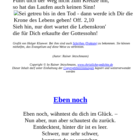
Führt dich der Weg nicht zum Kreuze hin,
so hat das Laufen auch keinen Sinn!
Sieh hin, nur dort wartet die Lebenskron'
die für Dich erkaufte der Gottessohn!
Grafik von Holger Klaewer. Bei ihm sind auch
Schriften (Traktate)
zu bekommen. Sie können
mithelfen, das Evangelium auf diese Weise zu verbreiten.
(Autor: Rainer Jetzschmann)
Copyright © by Rainer Jetzschmann,
www.christliche-gedichte.de
Dieser Inhalt darf unter Einhaltung der
Copyrightbestimmungen
kopiert und weiterverwendet
werden
Eben noch
Eben noch, wähntest du dich im Glück. –
Nun aber, nun aber schautest du zurück.
Entdecktest, hinter dir ist es leer.
Schwer, nur sehr schwer,
konntest du es verstehen.