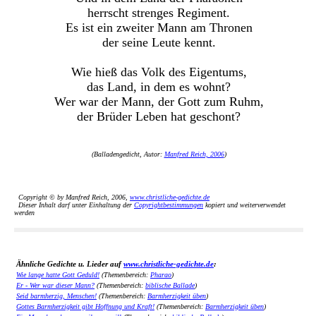
herrscht strenges Regiment.
Es ist ein zweiter Mann am Thronen
der seine Leute kennt.
Wie hieß das Volk des Eigentums,
das Land, in dem es wohnt?
Wer war der Mann, der Gott zum Ruhm,
der Brüder Leben hat geschont?
(Balladengedicht, Autor:
Manfred Reich, 2006
)
Copyright © by Manfred Reich, 2006,
www.christliche-gedichte.de
Dieser Inhalt darf unter Einhaltung der
Copyrightbestimmungen
kopiert und weiterverwendet
werden
Ähnliche Gedichte u. Lieder auf
www.christliche-gedichte.de
:
Wie lange hatte Gott Geduld!
(Themenbereich:
Pharao
)
Er - Wer war dieser Mann?
(Themenbereich:
biblische Ballade
)
Seid barmherzig, Menschen!
(Themenbereich:
Barmherzigkeit üben
)
Gottes Barmherzigkeit gibt Hoffnung und Kraft!
(Themenbereich:
Barmherzigkeit üben
)