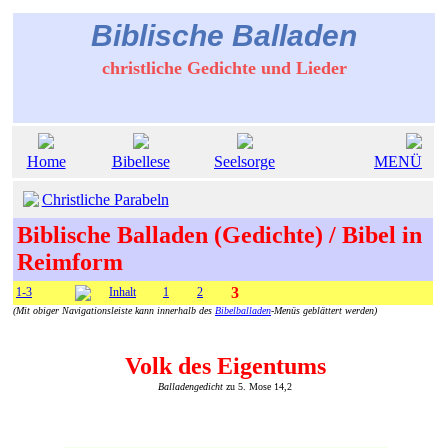
Biblische Balladen
christliche Gedichte und Lieder
Home
Bibellese
Seelsorge
MENÜ
Christliche Parabeln
Biblische Balladen (Gedichte) / Bibel in
Reimform
3
1-3
Inhalt
1
2
(Mit obiger Navigationsleiste kann innerhalb des
Bibelballaden
-Menüs geblättert werden)
Volk des Eigentums
Balladengedicht
zu 5. Mose 14,2