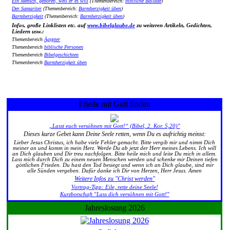
Ein Mensch, geboren, weil er es will
(Themenbereich:
biblische Ballade
)
Der Samariter
(Themenbereich:
Barmherzigkeit üben
)
Barmherzigkeit
(Themenbereich:
Barmherzigkeit üben
)
Infos, große Linklisten etc. auf
www.bibelglaube.de
zu weiteren Artikeln, Gedichten,
Liedern usw.:
Themenbereich
Ägypter
Themenbereich
biblische Personen
Themenbereich
Bibelgeschichten
Themenbereich
Barmherzigkeit üben
Friede mit Gott finden
„Lasst euch versöhnen mit Gott!“ (Bibel, 2. Kor. 5,20)"
Dieses kurze Gebet kann Deine Seele retten, wenn Du es aufrichtig meinst:
Lieber Jesus Christus, ich habe viele Fehler gemacht. Bitte vergib mir und nimm Dich
meiner an und komm in mein Herz. Werde Du ab jetzt der Herr meines Lebens. Ich will
an Dich glauben und Dir treu nachfolgen. Bitte heile mich und leite Du mich in allem.
Lass mich durch Dich zu einem neuen Menschen werden und schenke mir Deinen tiefen
göttlichen Frieden. Du hast den Tod besiegt und wenn ich an Dich glaube, sind mir
alle Sünden vergeben. Dafür danke ich Dir von Herzen, Herr Jesus. Amen
Weitere Infos zu "Christ werden"
Vortrag-Tipp: Eile, rette deine Seele!
Kurzbotschaft "Lass dich versöhnen mit Gott!"
Jahreslosung 2026