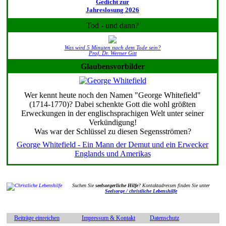
Gedicht zur
Jahreslosung 2026
Tod - und dann?
Was wird 5 Minuten nach dem Tode sein?
Prof. Dr. Werner Gitt
Glaubensvorbilder
Wer kennt heute noch den Namen "George Whitefield"
(1714-1770)? Dabei schenkte Gott die wohl größten
Erweckungen in der englischsprachigen Welt unter seiner
Verkündigung!
Was war der Schlüssel zu diesen Segensströmen?
George Whitefield - Ein Mann der Demut und ein Erwecker
Englands und Amerikas
Suchen Sie
seelsorgerliche Hilfe
? Kontaktadressen finden Sie unter
Seelsorge / christliche Lebenshilfe
Beiträge einreichen
Impressum & Kontakt
Datenschutz