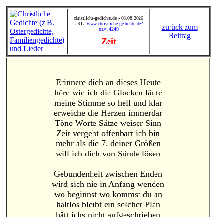
christliche-gedichte.de - 08.08.2026
URL:
www.christliche-gedichte.de?
zurück zum
pg=14249
Beitrag
Zeit
Erinnere dich an dieses Heute
höre wie ich die Glocken läute
meine Stimme so hell und klar
erweiche die Herzen immerdar
Töne Worte Sätze weiser Sinn
Zeit vergeht offenbart ich bin
mehr als die 7. deiner Größen
will ich dich von Sünde lösen
Gebundenheit zwischen Enden
wird sich nie in Anfang wenden
wo beginnst wo kommst du an
haltlos bleibt ein solcher Plan
hätt ichs nicht aufgeschrieben