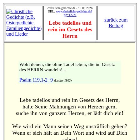
christliche-gedichte.de - 10.08.2026
URL:
www.christliche-gedichte.de?
pg=12221
zurück zum
Lebe tadellos und
Beitrag
rein im Gesetz des
Herrn
Wohl denen, die ohne Tadel leben, die im Gesetz
des HERRN wandeln!...
Psalm 119,1-2+9
(Luther 1912)
Lebe tadellos und rein im Gesetz des Herrn,
halte Seine Mahnungen von Herzen gern,
suche ihn von ganzem Herzen, er lädt dich ein!
Wie wird ein Mann seinen Weg unsträflich gehen?
Wenn er sich hält an Dein Wort und wird auf Dich
sehen!