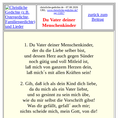
christliche-gedichte.de - 07.08.2026
URL:
www.christliche-gedichte.de?
pg=11817
zurück zum
Du Vater deiner
Beitrag
Menschenkinder
1. Du Vater deiner Menschenkinder,
der du die Liebe selber bist,
und dessen Herz auch gegen Sünder
noch gütig und voll Mitleid ist,
laß mich von ganzem Herzen dein,
laß mich´s mit allen Kräften sein!
2. Gib, daß ich als dein Kind dich liebe,
da du mich als ein Vater liebst,
und so gesinnt zu sein mich übe,
wie du mir selbst die Vorschrift gibst!
Was dir gefällt, gefall´ auch mir;
nichts scheide mich, mein Gott, von dir!