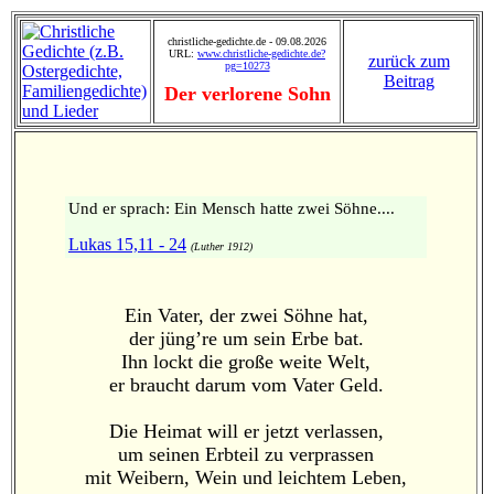
christliche-gedichte.de - 09.08.2026
URL:
www.christliche-gedichte.de?
zurück zum
pg=10273
Beitrag
Der verlorene Sohn
Und er sprach: Ein Mensch hatte zwei Söhne....
Lukas 15,11 - 24
(Luther 1912)
Ein Vater, der zwei Söhne hat,
der jüng’re um sein Erbe bat.
Ihn lockt die große weite Welt,
er braucht darum vom Vater Geld.
Die Heimat will er jetzt verlassen,
um seinen Erbteil zu verprassen
mit Weibern, Wein und leichtem Leben,