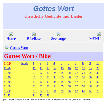
Gottes Wort
christliche Gedichte und Lieder
Home
Bibellese
Seelsorge
MENÜ
Gottes Wort
Gottes Wort / Bibel
1-10
Inhalt
1
2
3
4
5
6
7
8
9
10
11-20
11
12
13
14
15
16
17
18
19
20
21-30
21
22
23
24
25
26
27
28
29
30
31-40
31
32
33
34
35
36
37
38
39
40
41-50
41
42
43
44
45
46
47
48
49
50
51-60
51
52
53
54
55
56
57
58
59
60
61-70
61
62
63
64
65
66
67
68
69
70
71-73
71
72
73
(Mit obiger Navigationsleiste kann innerhalb des Bibelgedichte-Menüs geblättert werden)