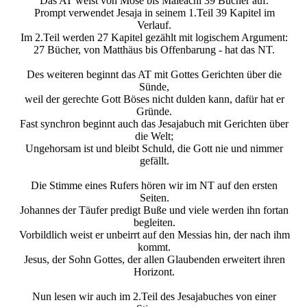
Das AT weist von Mose bis Maleachi 39 Bücher auf.
Prompt verwendet Jesaja in seinem 1.Teil 39 Kapitel im
Verlauf.
Im 2.Teil werden 27 Kapitel gezählt mit logischem Argument:
27 Bücher, von Matthäus bis Offenbarung - hat das NT.
Des weiteren beginnt das AT mit Gottes Gerichten über die
Sünde,
weil der gerechte Gott Böses nicht dulden kann, dafür hat er
Gründe.
Fast synchron beginnt auch das Jesajabuch mit Gerichten über
die Welt;
Ungehorsam ist und bleibt Schuld, die Gott nie und nimmer
gefällt.
Die Stimme eines Rufers hören wir im NT auf den ersten
Seiten.
Johannes der Täufer predigt Buße und viele werden ihn fortan
begleiten.
Vorbildlich weist er unbeirrt auf den Messias hin, der nach ihm
kommt.
Jesus, der Sohn Gottes, der allen Glaubenden erweitert ihren
Horizont.
Nun lesen wir auch im 2.Teil des Jesajabuches von einer