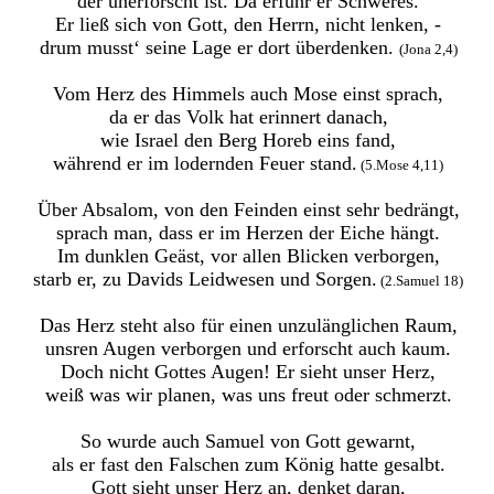
der unerforscht ist. Da erfuhr er Schweres.
Er ließ sich von Gott, den Herrn, nicht lenken, -
drum musst‘ seine Lage er dort überdenken.
(Jona 2,4)
Vom Herz des Himmels auch Mose einst sprach,
da er das Volk hat erinnert danach,
wie Israel den Berg Horeb eins fand,
während er im lodernden Feuer stand.
(5.Mose 4,11)
Über Absalom, von den Feinden einst sehr bedrängt,
sprach man, dass er im Herzen der Eiche hängt.
Im dunklen Geäst, vor allen Blicken verborgen,
starb er, zu Davids Leidwesen und Sorgen.
(2.Samuel 18)
Das Herz steht also für einen unzulänglichen Raum,
unsren Augen verborgen und erforscht auch kaum.
Doch nicht Gottes Augen! Er sieht unser Herz,
weiß was wir planen, was uns freut oder schmerzt.
So wurde auch Samuel von Gott gewarnt,
als er fast den Falschen zum König hatte gesalbt.
Gott sieht unser Herz an, denket daran,