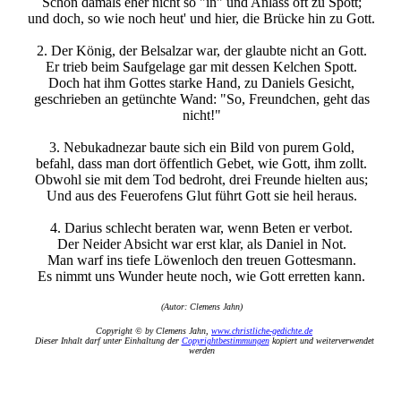
Schon damals eher nicht so "in" und Anlass oft zu Spott;
und doch, so wie noch heut' und hier, die Brücke hin zu Gott.
2. Der König, der Belsalzar war, der glaubte nicht an Gott.
Er trieb beim Saufgelage gar mit dessen Kelchen Spott.
Doch hat ihm Gottes starke Hand, zu Daniels Gesicht,
geschrieben an getünchte Wand: "So, Freundchen, geht das
nicht!"
3. Nebukadnezar baute sich ein Bild von purem Gold,
befahl, dass man dort öffentlich Gebet, wie Gott, ihm zollt.
Obwohl sie mit dem Tod bedroht, drei Freunde hielten aus;
Und aus des Feuerofens Glut führt Gott sie heil heraus.
4. Darius schlecht beraten war, wenn Beten er verbot.
Der Neider Absicht war erst klar, als Daniel in Not.
Man warf ins tiefe Löwenloch den treuen Gottesmann.
Es nimmt uns Wunder heute noch, wie Gott erretten kann.
(Autor: Clemens Jahn)
Copyright © by Clemens Jahn,
www.christliche-gedichte.de
Dieser Inhalt darf unter Einhaltung der
Copyrightbestimmungen
kopiert und weiterverwendet
werden