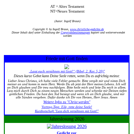
AT = Altes Testament
NT=Neues Testament
(Autor: Ingolf Braun)
Copyright © by Ingolf Braun,
www.christliche-gedichte.de
Dieser Inhalt darf unter Einhaltung der
Copyrightbestimmungen
kopiert und weiterverwendet
werden
Friede mit Gott finden
„Lasst euch versöhnen mit Gott!“ (Bibel, 2. Kor. 5,20)"
Dieses kurze Gebet kann Deine Seele retten, wenn Du es aufrichtig meinst:
Lieber Jesus Christus, ich habe viele Fehler gemacht. Bitte vergib mir und nimm Dich
meiner an und komm in mein Herz. Werde Du ab jetzt der Herr meines Lebens. Ich will
an Dich glauben und Dir treu nachfolgen. Bitte heile mich und leite Du mich in allem.
Lass mich durch Dich zu einem neuen Menschen werden und schenke mir Deinen tiefen
göttlichen Frieden. Du hast den Tod besiegt und wenn ich an Dich glaube, sind mir
alle Sünden vergeben. Dafür danke ich Dir von Herzen, Herr Jesus. Amen
Weitere Infos zu "Christ werden"
Vortrag-Tipp: Eile, rette deine Seele!
Kurzbotschaft "Lass dich versöhnen mit Gott!"
Jahreslosung 2026
Gedicht zur