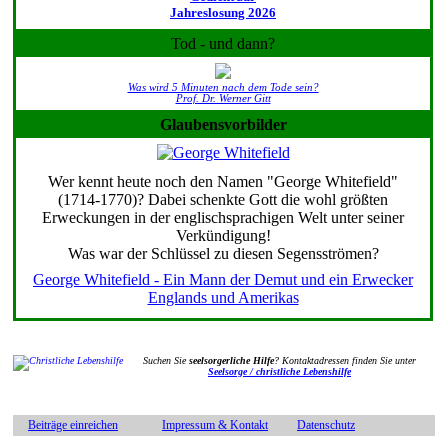
Jahreslosung 2026
Tod - und dann?
Was wird 5 Minuten nach dem Tode sein?
Prof. Dr. Werner Gitt
Glaubensvorbilder
Wer kennt heute noch den Namen "George Whitefield"
(1714-1770)? Dabei schenkte Gott die wohl größten
Erweckungen in der englischsprachigen Welt unter seiner
Verkündigung!
Was war der Schlüssel zu diesen Segensströmen?
George Whitefield - Ein Mann der Demut und ein Erwecker
Englands und Amerikas
Suchen Sie
seelsorgerliche Hilfe
? Kontaktadressen finden Sie unter
Seelsorge / christliche Lebenshilfe
Beiträge einreichen
Impressum & Kontakt
Datenschutz