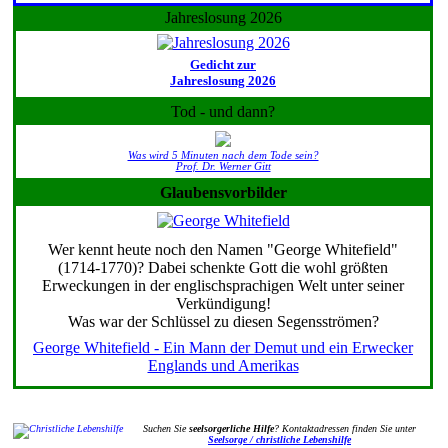
Jahreslosung 2026
Gedicht zur
Jahreslosung 2026
Tod - und dann?
Was wird 5 Minuten nach dem Tode sein?
Prof. Dr. Werner Gitt
Glaubensvorbilder
Wer kennt heute noch den Namen "George Whitefield"
(1714-1770)? Dabei schenkte Gott die wohl größten
Erweckungen in der englischsprachigen Welt unter seiner
Verkündigung!
Was war der Schlüssel zu diesen Segensströmen?
George Whitefield - Ein Mann der Demut und ein Erwecker
Englands und Amerikas
Suchen Sie
seelsorgerliche Hilfe
? Kontaktadressen finden Sie unter
Seelsorge / christliche Lebenshilfe