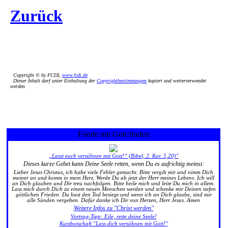
Zurück
Copyright © by FCDI,
www.fcdi.de
Dieser Inhalt darf unter Einhaltung der
Copyrightbestimmungen
kopiert und weiterverwendet
werden
Friede mit Gott finden
„Lasst euch versöhnen mit Gott!“ (Bibel, 2. Kor. 5,20)"
Dieses kurze Gebet kann Deine Seele retten, wenn Du es aufrichtig meinst:
Lieber Jesus Christus, ich habe viele Fehler gemacht. Bitte vergib mir und nimm Dich
meiner an und komm in mein Herz. Werde Du ab jetzt der Herr meines Lebens. Ich will
an Dich glauben und Dir treu nachfolgen. Bitte heile mich und leite Du mich in allem.
Lass mich durch Dich zu einem neuen Menschen werden und schenke mir Deinen tiefen
göttlichen Frieden. Du hast den Tod besiegt und wenn ich an Dich glaube, sind mir
alle Sünden vergeben. Dafür danke ich Dir von Herzen, Herr Jesus. Amen
Weitere Infos zu "Christ werden"
Vortrag-Tipp: Eile, rette deine Seele!
Kurzbotschaft "Lass dich versöhnen mit Gott!"