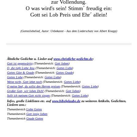
zur Vollendung.
O was wird's sein! Stimm´ freudig ein:
Gott sei Lob Preis und Ehr´ allein!
(Gottesliebelied, Autor: Unbekannt - Aus dem Liederschatz von Albert Knapp)
Ähnliche Gedichte u. Lieder auf
www.christliche-gedichte.de
:
Gott ist gegenwärtig
(Themenbereich:
Gott lieben
)
O, die tiefe Liebe Jesu
(Themenbereich:
Gottes Liebe
)
Gottes Güte & Gnade
(Themenbereich:
Gottes Gnade
)
Gottes Liebe
(Themenbereich:
Gottes Liebe
)
Weine nicht, Gott lebet noch
(Themenbereich:
Gottes Liebe
)
O meine Seel, du sollst den Herren preisen
(Themenbereich:
Gottes Liebe
)
Großer Gott, wir loben Dich!
(Themenbereich:
Gott lieben
)
Sollt ich meinem Gott nicht singen
(Themenbereich:
Gottes Liebe
)
Infos, große Linklisten etc. auf
www.bibelglaube.de
zu weiteren Artikeln, Gedichten,
Liedern usw.:
Themenbereich
Liebe Gottes
Themenbereich
Gott innig lieben
Themenbereich
Gnade Gottes