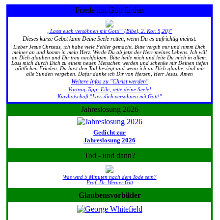
Friede mit Gott finden
„Lasst euch versöhnen mit Gott!“ (Bibel, 2. Kor. 5,20)"
Dieses kurze Gebet kann Deine Seele retten, wenn Du es aufrichtig meinst:
Lieber Jesus Christus, ich habe viele Fehler gemacht. Bitte vergib mir und nimm Dich
meiner an und komm in mein Herz. Werde Du ab jetzt der Herr meines Lebens. Ich will
an Dich glauben und Dir treu nachfolgen. Bitte heile mich und leite Du mich in allem.
Lass mich durch Dich zu einem neuen Menschen werden und schenke mir Deinen tiefen
göttlichen Frieden. Du hast den Tod besiegt und wenn ich an Dich glaube, sind mir
alle Sünden vergeben. Dafür danke ich Dir von Herzen, Herr Jesus. Amen
Weitere Infos zu "Christ werden"
Vortrag-Tipp: Eile, rette deine Seele!
Kurzbotschaft "Lass dich versöhnen mit Gott!"
Jahreslosung 2026
Gedicht zur
Jahreslosung 2026
Tod - und dann?
Was wird 5 Minuten nach dem Tode sein?
Prof. Dr. Werner Gitt
Glaubensvorbilder