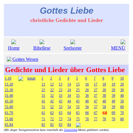
Gottes Liebe
christliche Gedichte und Lieder
Home
Bibellese
Seelsorge
MENÜ
Gottes Wesen
Gedichte und Lieder über Gottes Liebe
1-10
Inhalt
1
2
3
4
5
6
7
8
9
10
11-20
11
12
13
14
15
16
17
18
19
20
21-30
21
22
23
24
25
26
27
28
29
30
31-40
31
32
33
34
35
36
37
38
39
40
41-50
41
42
43
44
45
46
47
48
49
50
51-60
51
52
53
54
55
56
57
58
59
60
68
61-70
61
62
63
64
65
66
67
69
70
71-80
71
72
73
74
75
76
77
78
79
80
81-84
81
82
83
84
(Mit obiger Navigationsleiste kann innerhalb des
Gottesliebe
-Menüs geblättert werden)