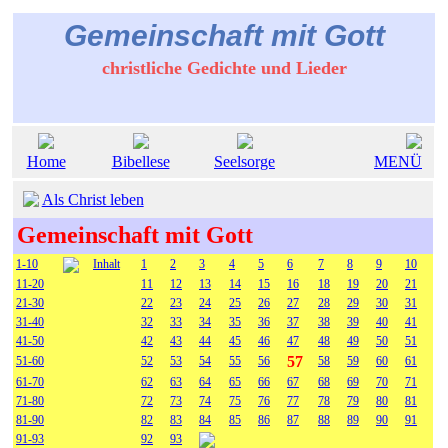
Gemeinschaft mit Gott
christliche Gedichte und Lieder
Home
Bibellese
Seelsorge
MENÜ
Als Christ leben
Gemeinschaft mit Gott
1-10
Inhalt
1
2
3
4
5
6
7
8
9
10
11-20
11
12
13
14
15
16
18
19
20
21
21-30
22
23
24
25
26
27
28
29
30
31
31-40
32
33
34
35
36
37
38
39
40
41
41-50
42
43
44
45
46
47
48
49
50
51
57
51-60
52
53
54
55
56
58
59
60
61
61-70
62
63
64
65
66
67
68
69
70
71
71-80
72
73
74
75
76
77
78
79
80
81
81-90
82
83
84
85
86
87
88
89
90
91
91-93
92
93