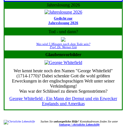
Jahreslosung 2026
Gedicht zur
Jahreslosung 2026
Tod - und dann?
Was wird 5 Minuten nach dem Tode sein?
Prof. Dr. Werner Gitt
Glaubensvorbilder
Wer kennt heute noch den Namen "George Whitefield"
(1714-1770)? Dabei schenkte Gott die wohl größten
Erweckungen in der englischsprachigen Welt unter seiner
Verkündigung!
Was war der Schlüssel zu diesen Segensströmen?
George Whitefield - Ein Mann der Demut und ein Erwecker
Englands und Amerikas
Suchen Sie
seelsorgerliche Hilfe
? Kontaktadressen finden Sie unter
Seelsorge / christliche Lebenshilfe