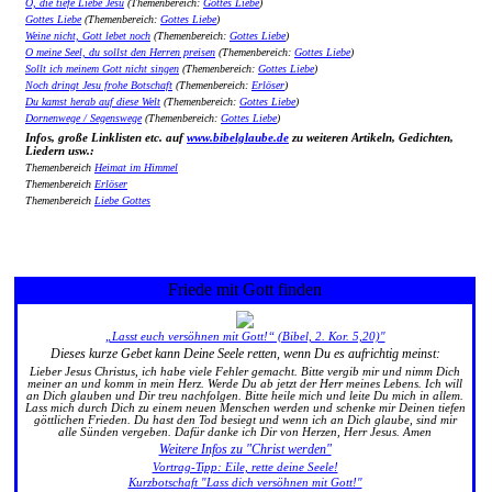
O, die tiefe Liebe Jesu
(Themenbereich:
Gottes Liebe
)
Gottes Liebe
(Themenbereich:
Gottes Liebe
)
Weine nicht, Gott lebet noch
(Themenbereich:
Gottes Liebe
)
O meine Seel, du sollst den Herren preisen
(Themenbereich:
Gottes Liebe
)
Sollt ich meinem Gott nicht singen
(Themenbereich:
Gottes Liebe
)
Noch dringt Jesu frohe Botschaft
(Themenbereich:
Erlöser
)
Du kamst herab auf diese Welt
(Themenbereich:
Gottes Liebe
)
Dornenwege / Segenswege
(Themenbereich:
Gottes Liebe
)
Infos, große Linklisten etc. auf
www.bibelglaube.de
zu weiteren Artikeln, Gedichten,
Liedern usw.:
Themenbereich
Heimat im Himmel
Themenbereich
Erlöser
Themenbereich
Liebe Gottes
Friede mit Gott finden
„Lasst euch versöhnen mit Gott!“ (Bibel, 2. Kor. 5,20)"
Dieses kurze Gebet kann Deine Seele retten, wenn Du es aufrichtig meinst:
Lieber Jesus Christus, ich habe viele Fehler gemacht. Bitte vergib mir und nimm Dich
meiner an und komm in mein Herz. Werde Du ab jetzt der Herr meines Lebens. Ich will
an Dich glauben und Dir treu nachfolgen. Bitte heile mich und leite Du mich in allem.
Lass mich durch Dich zu einem neuen Menschen werden und schenke mir Deinen tiefen
göttlichen Frieden. Du hast den Tod besiegt und wenn ich an Dich glaube, sind mir
alle Sünden vergeben. Dafür danke ich Dir von Herzen, Herr Jesus. Amen
Weitere Infos zu "Christ werden"
Vortrag-Tipp: Eile, rette deine Seele!
Kurzbotschaft "Lass dich versöhnen mit Gott!"